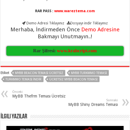
RAR PASS :
www.wareztema.com
Demo Adresi
Tıklayınız
Dosyayı indir
Tıklayınız
Merhaba, İndirmeden Önce
Demo Adresine
Bakmayı Unutmayın..!
Rar Şifresi:
www.kralscript.com
Etiket
MYBB BEACON TEMASI ÜCRETSIZ
MYBB TURKMMO TEMASI
TURKMMO TEMASI INDIR
ÜCRETSIZ MYBB BEACON TEMASI
Önceki
MyBB Thefrm Teması Ücretsiz
Sonraki
MyBB Shiny Dreams Teması
İlgili Yazılar