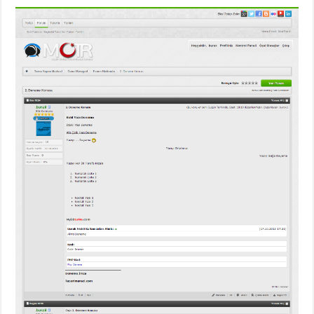
gaziantep
organizasyon
,
gaziantep
organizasyon
,
gaziantep
organizasyon
,
gaziantep
organizasyon
,
gaziantep
organizasyon
,
gaziantep
palyaço
,
twitter
takipçi
hilesi
,
twitter
takipçi
hilesi
,
instagram
takipçi
hilesi
,