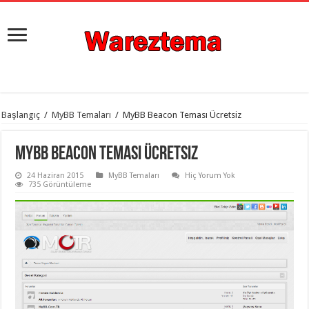
istanbul
Başlangıç
/
MyBB Temaları
/
MyBB Beacon Teması Ücretsiz
organizasyon
evden
eve
MyBB Beacon Teması Ücretsiz
taşımacılık
,
gaziantep
24 Haziran 2015
MyBB Temaları
Hiç Yorum Yok
organizasyon
,
735 Görüntüleme
gaziantep
evden
eve
taşımacılık
,
evden
eve
taşımacılık
,
gaziantep
evden
eve
taşımacılık
,
evden