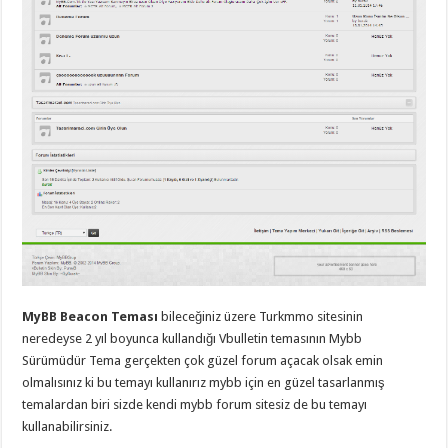
eve
taşımacılık
,
gaziantep
evden
eve
taşımacılık
,
gaziantep
evden
eve
taşımacılık
,
gaziantep
evden
eve
taşımacılık
,
gaziantep
evden
eve
taşımacılık
,
evden
eve
taşımacılık
,
MyBB Beacon Teması
bileceğiniz üzere Turkmmo sitesinin
gaziantep
asansörlü
neredeyse 2 yıl boyunca kullandığı Vbulletin temasının Mybb
taşıma
,
Sürümüdür Tema gerçekten çok güzel forum açacak olsak emin
gaziantep
evden
olmalısınız ki bu temayı kullanırız mybb için en güzel tasarlanmış
eve
temalardan biri sizde kendi mybb forum sitesiz de bu temayı
taşımacılık
,
gaziantep
kullanabilirsiniz.
organizasyon
,