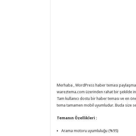
eve
taşımacılık
,
evden
eve
taşımacılık
,
gaziantep
evden
eve
taşımacılık
,
gaziantep
evden
eve
taşımacılık
,
gaziantep
evden
eve
taşımacılık
,
gaziantep
evden
Merhaba , WordPress haber teması paylaşmak 
eve
wareztema.com üzerinden rahat bir şekilde ind
taşımacılık
,
Tam kullanıcı dostu bir haber teması ve en ön
evden
eve
tema tamamen mobil uyumludur. Buda size seo 
taşımacılık
,
gaziantep
asansörlü
Temanın Özellikleri :
taşıma
,
gaziantep
evden
Arama motoru uyumluluğu (%95)
eve