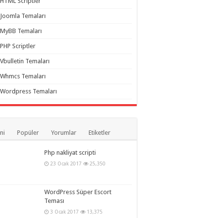
HTML Scriptler
Joomla Temaları
MyBB Temaları
PHP Scriptler
Vbulletin Temaları
Whmcs Temaları
Wordpress Temaları
ni
Popüler
Yorumlar
Etiketler
Php nakliyat scripti
23 Ocak 2017
25,350
WordPress Süper Escort
Teması
3 Ocak 2017
13,375