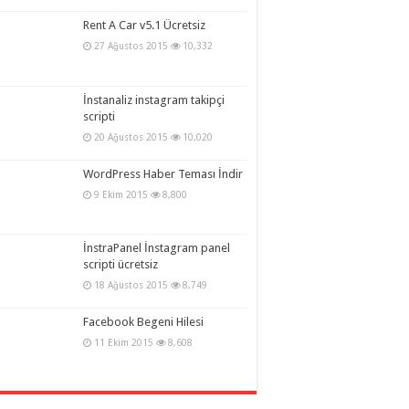
Rent A Car v5.1 Ücretsiz
27 Ağustos 2015
10,332
İnstanaliz instagram takipçi
scripti
20 Ağustos 2015
10,020
WordPress Haber Teması İndir
9 Ekim 2015
8,800
İnstraPanel İnstagram panel
scripti ücretsiz
18 Ağustos 2015
8,749
Facebook Begeni Hilesi
11 Ekim 2015
8,608