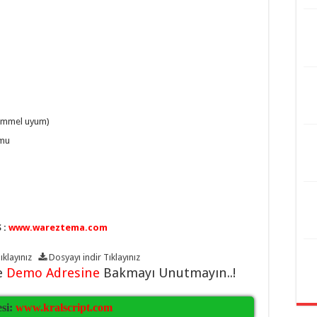
kemmel uyum)
umu
 :
www.wareztema.com
ıklayınız
Dosyayı indir
Tıklayınız
e
Demo Adresine
Bakmayı Unutmayın..!
esi:
www.kralscript.com