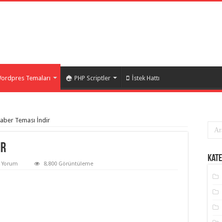
ordpres Temaları
PHP Scriptler
İstek Hattı
aber Teması İndir
ir
Kate
 Yorum
8,800 Görüntüleme