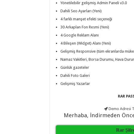
Yönetilebilir gelişmiş Admin Paneli v3.0
taşımacılık
,
gaziantep
Dahili Seo Ayarları (Yeni)
organizasyon
,
gaziantep
4 farklı manşet efekti seçeneği
organizasyon
,
gaziantep
30 Arkaplan Fon Resmi (Yeni)
organizasyon
,
gaziantep
4 Google Reklam Alanı
organizasyon
,
4 Bileşen (Widget) Alanı (Yeni)
gaziantep
organizasyon
,
Gelişmiş Responsive (tüm ekranlarda mü
gaziantep
organizasyon
,
Namaz Vakitleri, Borsa Durumu, Hava Dur
gaziantep
palyaço
,
Günlük gazeteler
twitter
takipçi
Dahili Foto Galeri
hilesi
,
Gelişmiş Yazarlar
twitter
takipçi
hilesi
,
RAR PASS
instagram
takipçi
hilesi
,
Demo Adresi
T
Merhaba, İndirmeden Önc
Rar Şifr