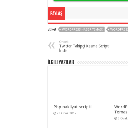
Paylaş
Etiket
WORDPRESS HABER TEMASI
WORDPRESS
Önceki
Twitter Takipçi Kasma Scripti
İndir
İlgili Yazılar
Php nakliyat scripti
WordPr
Temas
23 Ocak 2017
3 Ocak