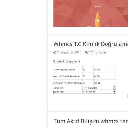
eve
taşımacılık
,
evden
eve
taşımacılık
,
gaziantep
evden
eve
taşımacılık
,
gaziantep
Whmcs T.C Kimlik Doğrula
evden
eve
10 Ağustos 2015
1 Yorum Var
taşımacılık
,
gaziantep
evden
eve
taşımacılık
,
gaziantep
evden
eve
taşımacılık
,
evden
eve
taşımacılık
,
gaziantep
asansörlü
taşıma
,
gaziantep
Tüm Aktif Bilişim whmcs te
evden
eve