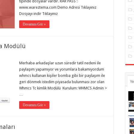
tipinde dosyalar vardır. RAR PASS :
www.wareztema.com Demo Adresi Tıklayınız
Dosyayı indir Tıklayınız
Devamını Gör »
ma Modülü
Merhaba arkadaşlar uzun süredir tatil nedeni ile
paylaşım yapamıyor ve yorumlara bakamıyordum
whmcs kullanan kişiler bomba gibi bir paylaşım ile
Ye
geri dönmek istedim piyasada bulunması zor olan
Whmcs Tc kimlik Modülü Kurulum: WHMCS Admin >
…
Devamını Gör »
maları