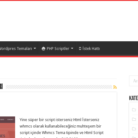
ordpres Temaları
PHP Scriptler
İstek Hattı
ı
Kate
Yine süper bir script isterseniz Html İsterseniz
whmcs olarak kullanabileceğiniz muhteşem bir
script içinde Whmcs Tema tipinde ve Html Script