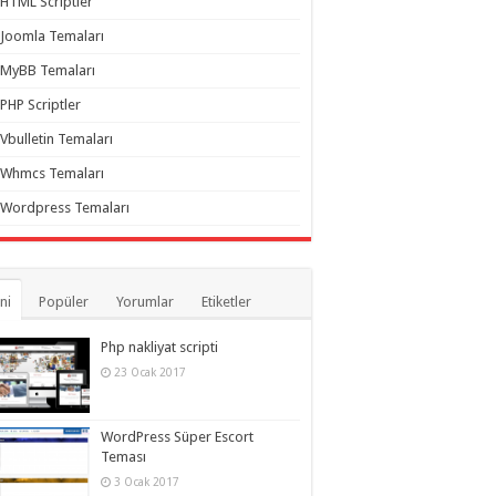
HTML Scriptler
Joomla Temaları
MyBB Temaları
PHP Scriptler
Vbulletin Temaları
Whmcs Temaları
Wordpress Temaları
ni
Popüler
Yorumlar
Etiketler
Php nakliyat scripti
23 Ocak 2017
WordPress Süper Escort
Teması
3 Ocak 2017