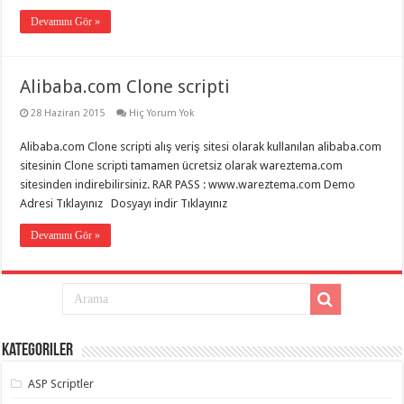
gaziantep
organizasyon
,
Devamını Gör »
gaziantep
organizasyon
,
gaziantep
organizasyon
,
Alibaba.com Clone scripti
gaziantep
organizasyon
,
gaziantep
28 Haziran 2015
Hiç Yorum Yok
organizasyon
,
gaziantep
Alibaba.com Clone scripti alış veriş sitesi olarak kullanılan alibaba.com
palyaço
,
sitesinin Clone scripti tamamen ücretsiz olarak wareztema.com
twitter
takipçi
sitesinden indirebilirsiniz. RAR PASS : www.wareztema.com Demo
hilesi
,
Adresi Tıklayınız Dosyayı indir Tıklayınız
twitter
takipçi
hilesi
,
Devamını Gör »
instagram
takipçi
hilesi
,
Kategoriler
ASP Scriptler