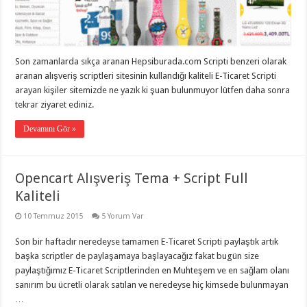
eve
taşımacılık
,
gaziantep
evden
eve
taşımacılık
,
Son zamanlarda sıkça aranan Hepsiburada.com Scripti benzeri olarak
gaziantep
evden
aranan alışveriş scriptleri sitesinin kullandığı kaliteli E-Ticaret Scripti
eve
arayan kişiler sitemizde ne yazık ki şuan bulunmuyor lütfen daha sonra
taşımacılık
,
tekrar ziyaret ediniz.
gaziantep
evden
eve
Devamını Gör »
taşımacılık
,
gaziantep
evden
eve
Opencart Alışveriş Tema + Script Full
taşımacılık
,
evden
Kaliteli
eve
taşımacılık
,
10 Temmuz 2015
5 Yorum Var
gaziantep
asansörlü
taşıma
,
Son bir haftadır neredeyse tamamen E-Ticaret Scripti paylaştık artık
gaziantep
başka scriptler de paylaşamaya başlayacağız fakat bugün size
evden
eve
paylaştığımız E-Ticaret Scriptlerinden en Muhteşem ve en sağlam olanı
taşımacılık
,
sanırım bu ücretli olarak satılan ve neredeyse hiç kimsede bulunmayan
gaziantep
…
organizasyon
,