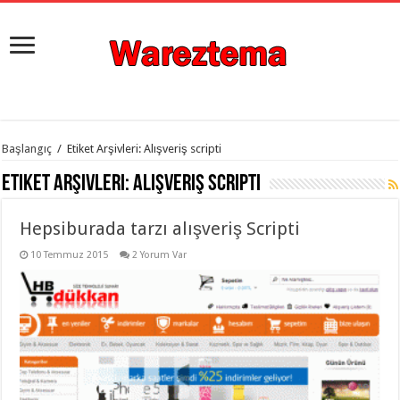
istanbul
Başlangıç
/
Etiket Arşivleri: Alışveriş scripti
organizasyon
evden
Etiket Arşivleri:
Alışveriş scripti
eve
taşımacılık
,
gaziantep
Hepsiburada tarzı alışveriş Scripti
organizasyon
,
gaziantep
evden
10 Temmuz 2015
2 Yorum Var
eve
taşımacılık
,
evden
eve
taşımacılık
,
gaziantep
evden
eve
taşımacılık
,
evden