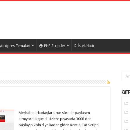
ordpres Temaları
PHP Scriptler
İstek Hattı
Kate
Merhaba arkadaşlar uzun süredir paylaşım
atmıyorduk şimdi sizlere piyasada 300tl den
başlayıp 2bin tl ye kadar giden Rent A Car Scripti