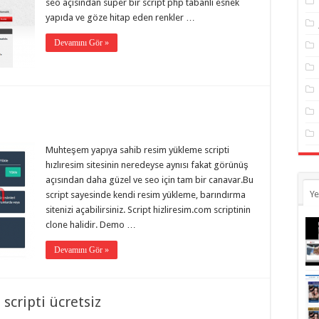
seo açısından süper bir script php tabanlı esnek
yapıda ve göze hitap eden renkler …
Devamını Gör »
Muhteşem yapıya sahib resim yükleme scripti
hızlıresim sitesinin neredeyse aynısı fakat görünüş
açısından daha güzel ve seo için tam bir canavar.Bu
Ye
script sayesinde kendi resim yükleme, barındırma
sitenizi açabilirsiniz. Script hizliresim.com scriptinin
clone halidir. Demo …
Devamını Gör »
scripti ücretsiz