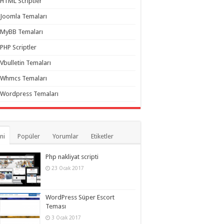
HTML Scriptler
Joomla Temaları
MyBB Temaları
PHP Scriptler
Vbulletin Temaları
Whmcs Temaları
Wordpress Temaları
ni
Popüler
Yorumlar
Etiketler
Php nakliyat scripti
23 Ocak 2017
WordPress Süper Escort
Teması
3 Ocak 2017