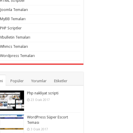
HTML Scriptler
Joomla Temaları
MyBB Temaları
PHP Scriptler
Vbulletin Temaları
Whmcs Temaları
Wordpress Temaları
ni
Popüler
Yorumlar
Etiketler
Php nakliyat scripti
23 Ocak 2017
WordPress Süper Escort
Teması
3 Ocak 2017