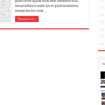
güzel forum açacak olsak emin olmalısınız ki bu
temayı kullanırız mybb için en güzel tasarlanmış
temalardan biri sizde …
Devamını Gör »
Ye