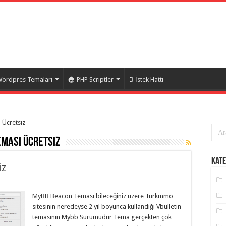
ordpres Temaları
PHP Scriptler
İstek Hattı
 Ücretsiz
ması Ücretsiz
Kate
iz
MyBB Beacon Teması bileceğiniz üzere Turkmmo
sitesinin neredeyse 2 yıl boyunca kullandığı Vbulletin
temasının Mybb Sürümüdür Tema gerçekten çok