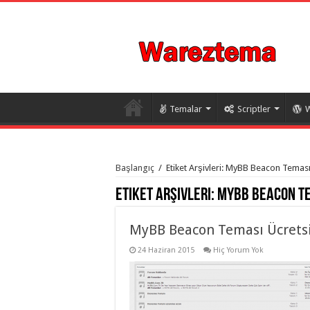
Temalar
Scriptler
W
istanbul
organizasyon
Başlangıç
/
Etiket Arşivleri: MyBB Beacon Teması
evden
eve
Etiket Arşivleri:
MyBB Beacon Te
taşımacılık
,
gaziantep
organizasyon
,
gaziantep
MyBB Beacon Teması Ücrets
evden
eve
24 Haziran 2015
Hiç Yorum Yok
taşımacılık
,
evden
eve
taşımacılık
,
gaziantep
evden