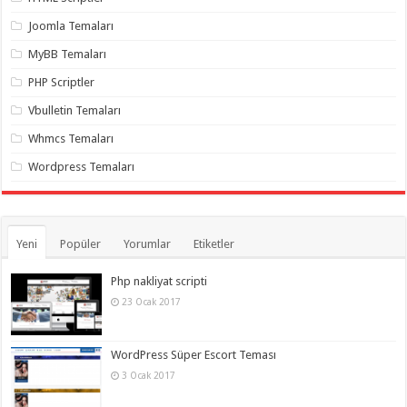
gaziantep
organizasyon
,
Joomla Temaları
gaziantep
organizasyon
,
MyBB Temaları
gaziantep
organizasyon
,
PHP Scriptler
gaziantep
organizasyon
,
Vbulletin Temaları
gaziantep
organizasyon
,
Whmcs Temaları
gaziantep
palyaço
,
Wordpress Temaları
twitter
takipçi
hilesi
,
twitter
takipçi
hilesi
,
Yeni
Popüler
Yorumlar
Etiketler
instagram
takipçi
hilesi
,
Php nakliyat scripti
23 Ocak 2017
WordPress Süper Escort Teması
3 Ocak 2017