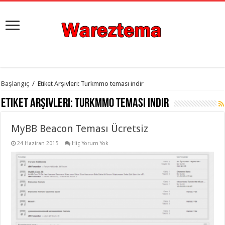
istanbul
Başlangıç
/
Etiket Arşivleri: Turkmmo teması indir
organizasyon
evden
Etiket Arşivleri:
Turkmmo teması indir
eve
taşımacılık
,
gaziantep
MyBB Beacon Teması Ücretsiz
organizasyon
,
gaziantep
evden
24 Haziran 2015
Hiç Yorum Yok
eve
taşımacılık
,
evden
eve
taşımacılık
,
gaziantep
evden
eve
taşımacılık
,
evden