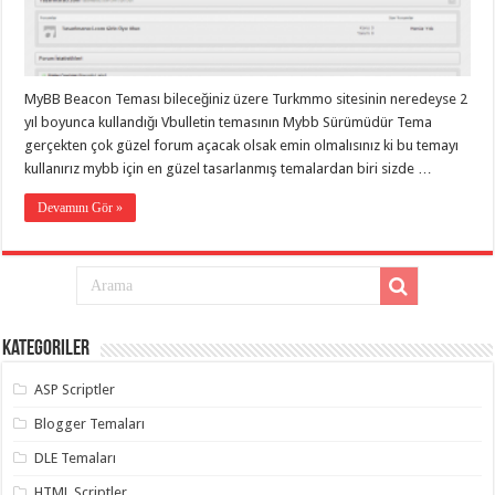
eve
taşımacılık
,
gaziantep
evden
eve
taşımacılık
,
MyBB Beacon Teması bileceğiniz üzere Turkmmo sitesinin neredeyse 2
gaziantep
evden
yıl boyunca kullandığı Vbulletin temasının Mybb Sürümüdür Tema
eve
gerçekten çok güzel forum açacak olsak emin olmalısınız ki bu temayı
taşımacılık
,
kullanırız mybb için en güzel tasarlanmış temalardan biri sizde …
gaziantep
evden
eve
Devamını Gör »
taşımacılık
,
gaziantep
evden
eve
taşımacılık
,
evden
eve
taşımacılık
,
Kategoriler
gaziantep
asansörlü
taşıma
,
ASP Scriptler
gaziantep
evden
Blogger Temaları
eve
taşımacılık
,
DLE Temaları
gaziantep
organizasyon
,
HTML Scriptler