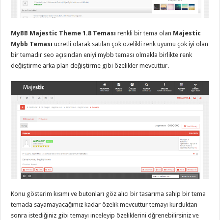
eve
taşımacılık
,
gaziantep
evden
eve
MyBB Majestic Theme 1.8 Teması
renkli bir tema olan
Majestic
taşımacılık
,
Mybb Teması
ücretli olarak satılan çok özelikli renk uyumu çok iyi olan
gaziantep
evden
bir temadır seo açısından eniyi mybb teması olmakla birlikte renk
eve
değiştirme arka plan değiştirme gibi özelikler mevcuttur.
taşımacılık
,
gaziantep
evden
eve
taşımacılık
,
gaziantep
evden
eve
taşımacılık
,
evden
eve
taşımacılık
,
gaziantep
asansörlü
taşıma
,
gaziantep
evden
eve
Konu gösterim kısımı ve butonları göz alıcı bir tasarıma sahip bir tema
taşımacılık
,
temada sayamayacağımız kadar özelik mevcuttur temayı kurduktan
gaziantep
sonra istediğiniz gibi temayı inceleyip özeliklerini öğrenebilirsiniz ve
organizasyon
,