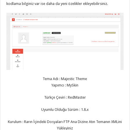
gaziantep
kodlama bilginiz var ise daha da yeni özelikler ekleyebilirsiniz.
organizasyon
,
gaziantep
organizasyon
,
gaziantep
organizasyon
,
gaziantep
organizasyon
,
gaziantep
organizasyon
,
gaziantep
palyaço
,
twitter
takipçi
hilesi
,
twitter
takipçi
hilesi
,
Tema Adı : Majestic Theme
instagram
takipçi
Yapımcı : MySkin
hilesi
,
Türkçe Çeviri : RedMaster
Uyumlu Olduğu Sürüm : 1.8.x
Kurulum : Rarın İçindeki Dosyaları FTP Ana Dizine Atın Temanın XMLini
Yükleyiniz