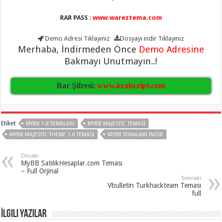
RAR PASS :
www.wareztema.com
Demo Adresi
Tıklayınız
Dosyayı indir
Tıklayınız
Merhaba, İndirmeden Önce
Demo Adresine
Bakmayı Unutmayın..!
Rar Şifresi:
www.kralscript.com
Etiket
MYBB 1.8 TEMALARI
MYBB MAJESTIC TEMASI
MYBB MAJESTIC THEME 1.8 TEMASI
MYBB TEMALARI INDIR
Önceki
MyBB SatılıkHesaplar.com Teması
– Full Orjinal
Sonraki
Vbulletin Turkhackteam Teması
full
İlgili Yazılar