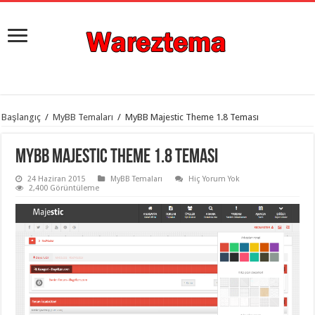
istanbul
Başlangıç
/
MyBB Temaları
/
MyBB Majestic Theme 1.8 Teması
organizasyon
evden
eve
MyBB Majestic Theme 1.8 Teması
taşımacılık
,
gaziantep
24 Haziran 2015
MyBB Temaları
Hiç Yorum Yok
organizasyon
,
2,400 Görüntüleme
gaziantep
evden
eve
taşımacılık
,
evden
eve
taşımacılık
,
gaziantep
evden
eve
taşımacılık
,
evden