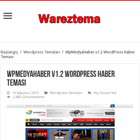
istanbul
Başlangıç
/
Wordpress Temaları
/
WpMedyaHaber v1.2 WordPress Haber
organizasyon
Teması
evden
eve
taşımacılık
,
WpMedyaHaber v1.2 WordPress Haber
gaziantep
organizasyon
,
Teması
gaziantep
evden
10 Ağustos 2015
Wordpress Temaları
Hiç Yorum Yok
eve
2,482 Görüntüleme
taşımacılık
,
evden
eve
taşımacılık
,
gaziantep
evden
eve
taşımacılık
,
evden