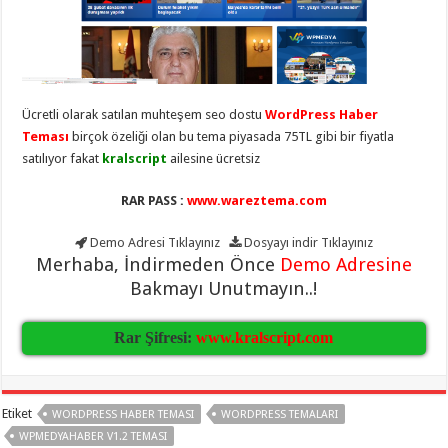
eve
taşımacılık
,
gaziantep
evden
eve
taşımacılık
,
gaziantep
evden
Ücretli olarak satılan muhteşem seo dostu
WordPress Haber
eve
Teması
birçok özeliği olan bu tema piyasada 75TL gibi bir fiyatla
taşımacılık
,
gaziantep
satılıyor fakat
kralscript
ailesine ücretsiz
evden
eve
taşımacılık
,
RAR PASS :
www.wareztema.com
gaziantep
evden
Demo Adresi
Tıklayınız
Dosyayı indir
Tıklayınız
eve
taşımacılık
,
Merhaba, İndirmeden Önce
Demo Adresine
evden
Bakmayı Unutmayın..!
eve
taşımacılık
,
gaziantep
asansörlü
Rar Şifresi:
www.kralscript.com
taşıma
,
gaziantep
evden
eve
taşımacılık
,
Etiket
WORDPRESS HABER TEMASI
WORDPRESS TEMALARI
gaziantep
WPMEDYAHABER V1.2 TEMASI
organizasyon
,