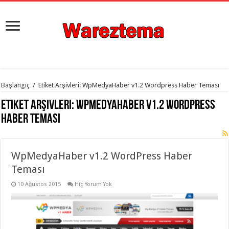
istanbul
Başlangıç
/
Etiket Arşivleri: WpMedyaHaber v1.2 Wordpress Haber Teması
organizasyon
evden
Etiket Arşivleri:
WpMedyaHaber v1.2 Wordpress
eve
taşımacılık
,
Haber Teması
gaziantep
organizasyon
,
gaziantep
evden
WpMedyaHaber v1.2 WordPress Haber
eve
taşımacılık
,
Teması
evden
eve
taşımacılık
10 Ağustos 2015
,
Hiç Yorum Yok
gaziantep
evden
eve
taşımacılık
,
evden