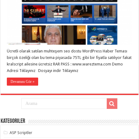
eve
taşımacılık
,
gaziantep
evden
eve
taşımacılık
,
gaziantep
evden
eve
taşımacılık
,
gaziantep
Ücretli olarak satılan muhteşem seo dostu WordPress Haber Teması
evden
eve
birçok özeliği olan bu tema piyasada 75TL gibi bir fiyatla satılıyor fakat
taşımacılık
,
kralscript ailesine ücretsiz RAR PASS : www.wareztema.com Demo
gaziantep
Adresi Tıklayınız Dosyayı indir Tıklayınız
evden
eve
taşımacılık
,
Devamını Gör »
evden
eve
taşımacılık
,
gaziantep
asansörlü
taşıma
,
gaziantep
evden
Kategoriler
eve
taşımacılık
,
gaziantep
ASP Scriptler
organizasyon
,