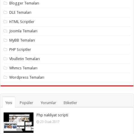
gaziantep
Blogger Temaları
organizasyon
,
gaziantep
DLE Temaları
organizasyon
,
gaziantep
HTML Scriptler
organizasyon
,
gaziantep
Joomla Temaları
organizasyon
,
gaziantep
MyBB Temaları
organizasyon
,
gaziantep
PHP Scriptler
palyaço
,
twitter
Vbulletin Temaları
takipçi
hilesi
,
Whmcs Temaları
twitter
takipçi
Wordpress Temaları
hilesi
,
instagram
takipçi
hilesi
,
Yeni
Popüler
Yorumlar
Etiketler
Php nakliyat scripti
23 Ocak 2017