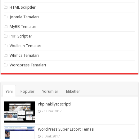
gaziantep
organizasyon
,
HTML Scriptler
gaziantep
organizasyon
,
Joomla Temaları
gaziantep
organizasyon
,
MyBB Temaları
gaziantep
organizasyon
,
PHP Scriptler
gaziantep
organizasyon
,
Vbulletin Temaları
gaziantep
palyaço
,
Whmcs Temaları
twitter
takipçi
Wordpress Temaları
hilesi
,
twitter
takipçi
hilesi
,
instagram
takipçi
Yeni
Popüler
Yorumlar
Etiketler
hilesi
,
Php nakliyat scripti
23 Ocak 2017
WordPress Süper Escort Teması
3 Ocak 2017