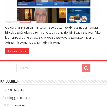
eve
taşımacılık
,
gaziantep
evden
eve
taşımacılık
,
gaziantep
evden
Ücretli olarak satılan muhteşem seo dostu WordPress Haber Teması
eve
birçok özeliği olan bu tema piyasada 75TL gibi bir fiyatla satılıyor fakat
taşımacılık
,
gaziantep
kralscript ailesine ücretsiz RAR PASS : www.wareztema.com Demo
evden
Adresi Tıklayınız Dosyayı indir Tıklayınız
eve
taşımacılık
,
gaziantep
Devamını Gör »
evden
eve
taşımacılık
,
evden
eve
taşımacılık
,
gaziantep
asansörlü
Kategoriler
taşıma
,
gaziantep
ASP Scriptler
evden
eve
taşımacılık
,
Blogger Temaları
gaziantep
organizasyon
,
DLE Temaları