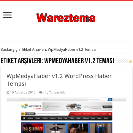
istanbul
Başlangıç
/
Etiket Arşivleri: WpMedyaHaber v1.2 Teması
organizasyon
evden
Etiket Arşivleri:
WpMedyaHaber v1.2 Teması
eve
taşımacılık
,
gaziantep
WpMedyaHaber v1.2 WordPress Haber
organizasyon
,
gaziantep
Teması
evden
eve
10 Ağustos 2015
Hiç Yorum Yok
taşımacılık
,
evden
eve
taşımacılık
,
gaziantep
evden
eve
taşımacılık
,
evden