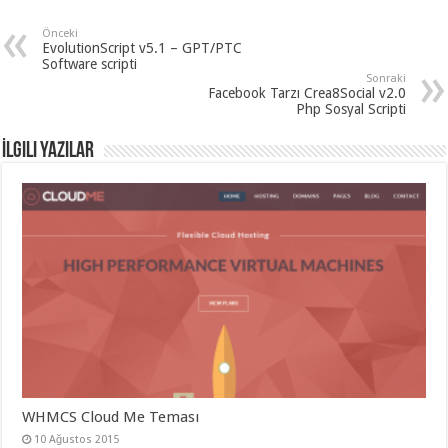
gaziantep
organizasyon
,
Önceki
gaziantep
EvolutionScript v5.1 – GPT/PTC
organizasyon
,
Software scripti
gaziantep
Sonraki
organizasyon
,
Facebook Tarzı Crea8Social v2.0
gaziantep
Php Sosyal Scripti
organizasyon
,
gaziantep
organizasyon
,
İlgili Yazılar
gaziantep
palyaço
,
twitter
takipçi
hilesi
,
twitter
takipçi
hilesi
,
instagram
takipçi
hilesi
,
WHMCS Cloud Me Teması
10 Ağustos 2015