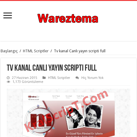
istanbul
Başlangıç
/
HTML Scriptler
/
Tv kanal Canlı yayın scripti full
organizasyon
evden
eve
Tv kanal Canlı yayın scripti full
taşımacılık
,
gaziantep
27 Haziran 2015
HTML Scriptler
Hiç Yorum Yok
organizasyon
,
1,173 Görüntüleme
gaziantep
evden
eve
taşımacılık
,
evden
eve
taşımacılık
,
gaziantep
evden
eve
taşımacılık
,
evden