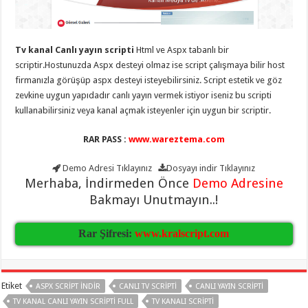
eve
taşımacılık
,
gaziantep
evden
eve
Tv kanal Canlı yayın scripti
Html ve Aspx tabanlı bir
taşımacılık
,
gaziantep
scriptir.Hostunuzda Aspx desteyi olmaz ise script çalışmaya bilir host
evden
firmanızla görüşüp aspx desteyi isteyebilirsiniz. Script estetik ve göz
eve
zevkine uygun yapıdadır canlı yayın vermek istiyor iseniz bu scripti
taşımacılık
,
gaziantep
kullanabilirsiniz veya kanal açmak isteyenler için uygun bir scriptir.
evden
eve
taşımacılık
,
RAR PASS :
www.wareztema.com
gaziantep
evden
eve
Demo Adresi
Tıklayınız
Dosyayı indir
Tıklayınız
taşımacılık
,
Merhaba, İndirmeden Önce
Demo Adresine
evden
Bakmayı Unutmayın..!
eve
taşımacılık
,
gaziantep
asansörlü
Rar Şifresi:
www.kralscript.com
taşıma
,
gaziantep
evden
eve
taşımacılık
,
Etiket
ASPX SCRIPT INDIR
CANLI TV SCRIPTI
CANLI YAYIN SCRIPTI
gaziantep
organizasyon
,
TV KANAL CANLI YAYIN SCRIPTI FULL
TV KANALI SCRIPTI