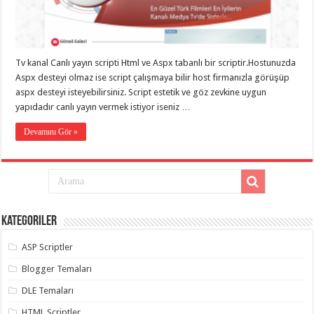
eve
taşımacılık
,
gaziantep
evden
eve
taşımacılık
,
Tv kanal Canlı yayın scripti Html ve Aspx tabanlı bir scriptir.Hostunuzda
gaziantep
evden
Aspx desteyi olmaz ise script çalışmaya bilir host firmanızla görüşüp
eve
aspx desteyi isteyebilirsiniz. Script estetik ve göz zevkine uygun
taşımacılık
,
yapıdadır canlı yayın vermek istiyor iseniz …
gaziantep
evden
eve
Devamını Gör »
taşımacılık
,
gaziantep
evden
eve
taşımacılık
,
evden
eve
taşımacılık
,
Kategoriler
gaziantep
asansörlü
taşıma
,
ASP Scriptler
gaziantep
evden
Blogger Temaları
eve
taşımacılık
,
DLE Temaları
gaziantep
organizasyon
,
HTML Scriptler