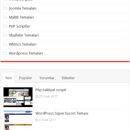
gaziantep
organizasyon
,
Joomla Temaları
gaziantep
organizasyon
,
MyBB Temaları
gaziantep
organizasyon
,
PHP Scriptler
gaziantep
organizasyon
,
Vbulletin Temaları
gaziantep
organizasyon
,
Whmcs Temaları
gaziantep
palyaço
,
Wordpress Temaları
twitter
takipçi
hilesi
,
twitter
takipçi
hilesi
,
Yeni
Popüler
Yorumlar
Etiketler
instagram
takipçi
hilesi
,
Php nakliyat scripti
23 Ocak 2017
WordPress Süper Escort Teması
3 Ocak 2017