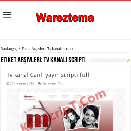
istanbul
Başlangıç
/
Etiket Arşivleri: Tv kanalı scripti
organizasyon
evden
Etiket Arşivleri:
Tv kanalı scripti
eve
taşımacılık
,
gaziantep
Tv kanal Canlı yayın scripti full
organizasyon
,
gaziantep
evden
27 Haziran 2015
Hiç Yorum Yok
eve
taşımacılık
,
evden
eve
taşımacılık
,
gaziantep
evden
eve
taşımacılık
,
evden