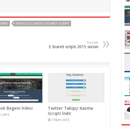
RIPTI
HEPUCUZ.COM.TR E-TICARET SCRIPTI
Sonraki
E ticareti scripti 2015 sürüm
ok Begeni Hilesi
Twitter Takipçi Kasma
Scripti İndir
m 2015
7 Ekim 2015