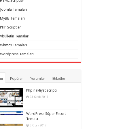
HTML Scriptler
Joomla Temaları
MyBB Temaları
PHP Scriptler
Vbulletin Temaları
Whmcs Temaları
Wordpress Temaları
ni
Popüler
Yorumlar
Etiketler
Php nakliyat scripti
23 Ocak 2017
WordPress Süper Escort
Teması
3 Ocak 2017