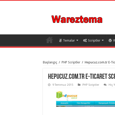
Temalar
Scriptler
W
istanbul
organizasyon
Başlangıç
/
PHP Scriptler
/
Hepucuz.com.tr E-Tic
evden
eve
taşımacılık
,
gaziantep
Hepucuz.com.tr E-Ticaret Scr
organizasyon
,
gaziantep
9 Temmuz 2015
PHP Scriptler
Hiç 
evden
eve
taşımacılık
,
evden
eve
taşımacılık
,
gaziantep
evden