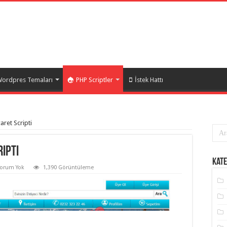
ordpres Temaları
PHP Scriptler
İstek Hattı
aret Scripti
ipti
Kate
Yorum Yok
1,390 Görüntüleme