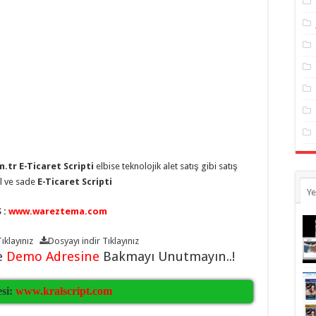
.tr E-Ticaret Scripti
elbise teknolojik alet satış gibi satış
el ve sade
E-Ticaret Scripti
Ye
 :
www.wareztema.com
ıklayınız
Dosyayı indir
Tıklayınız
e
Demo Adresine
Bakmayı Unutmayın..!
esi:
www.kralscript.com