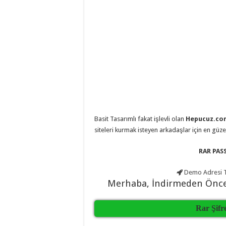
eve
taşımacılık
,
evden
eve
taşımacılık
,
gaziantep
evden
eve
taşımacılık
,
gaziantep
evden
eve
taşımacılık
,
gaziantep
evden
Basit Tasarımlı fakat işlevli olan
Hepucuz.com
eve
taşımacılık
,
siteleri kurmak isteyen arkadaşlar için en güz
gaziantep
evden
eve
RAR PASS
taşımacılık
,
evden
eve
Demo Adresi
T
taşımacılık
,
Merhaba, İndirmeden Önc
gaziantep
asansörlü
taşıma
,
Rar Şifr
gaziantep
evden
eve