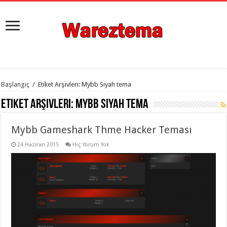
istanbul
Başlangıç
/
Etiket Arşivleri: Mybb Siyah tema
organizasyon
evden
Etiket Arşivleri:
Mybb Siyah tema
eve
taşımacılık
,
gaziantep
Mybb Gameshark Thme Hacker Teması
organizasyon
,
gaziantep
evden
24 Haziran 2015
Hiç Yorum Yok
eve
taşımacılık
,
evden
eve
taşımacılık
,
gaziantep
evden
eve
taşımacılık
,
evden