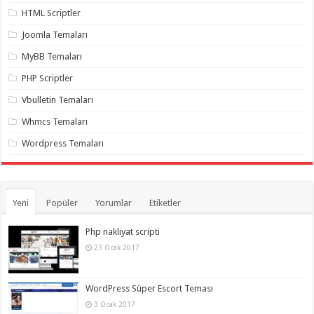
gaziantep
HTML Scriptler
organizasyon
,
gaziantep
Joomla Temaları
organizasyon
,
gaziantep
MyBB Temaları
organizasyon
,
gaziantep
organizasyon
,
PHP Scriptler
gaziantep
organizasyon
,
Vbulletin Temaları
gaziantep
palyaço
,
Whmcs Temaları
twitter
takipçi
Wordpress Temaları
hilesi
,
twitter
takipçi
hilesi
,
instagram
Yeni
Popüler
Yorumlar
Etiketler
takipçi
hilesi
,
Php nakliyat scripti
23 Ocak 2017
WordPress Süper Escort Teması
3 Ocak 2017