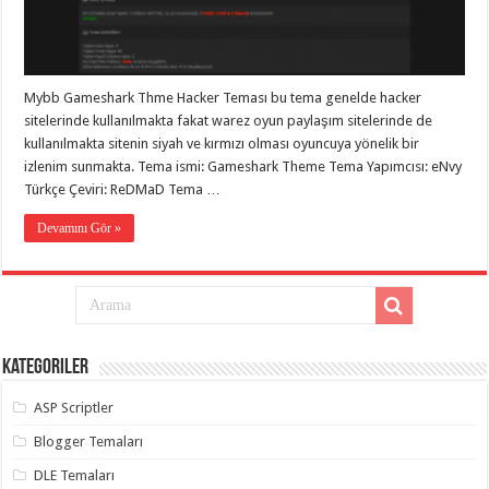
eve
taşımacılık
,
gaziantep
evden
eve
taşımacılık
,
Mybb Gameshark Thme Hacker Teması bu tema genelde hacker
gaziantep
evden
sitelerinde kullanılmakta fakat warez oyun paylaşım sitelerinde de
eve
kullanılmakta sitenin siyah ve kırmızı olması oyuncuya yönelik bir
taşımacılık
,
izlenim sunmakta. Tema ismi: Gameshark Theme Tema Yapımcısı: eNvy
gaziantep
evden
Türkçe Çeviri: ReDMaD Tema …
eve
taşımacılık
,
Devamını Gör »
gaziantep
evden
eve
taşımacılık
,
evden
eve
taşımacılık
,
gaziantep
asansörlü
Kategoriler
taşıma
,
gaziantep
ASP Scriptler
evden
eve
Blogger Temaları
taşımacılık
,
gaziantep
DLE Temaları
organizasyon
,