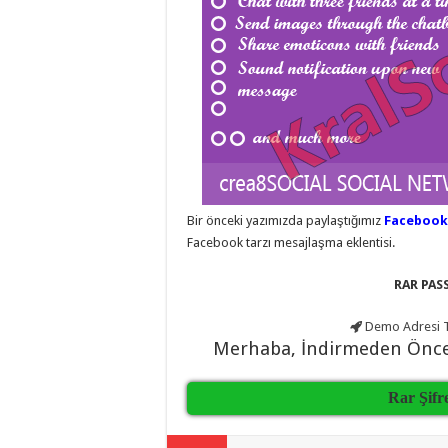
eve
taşımacılık
,
evden
eve
taşımacılık
,
gaziantep
evden
eve
taşımacılık
,
gaziantep
evden
eve
taşımacılık
,
gaziantep
evden
Bir önceki yazımızda paylaştığımız
Facebook 
eve
Facebook tarzı mesajlaşma eklentisi.
taşımacılık
,
gaziantep
evden
RAR PASS
eve
taşımacılık
,
evden
Demo Adresi
T
eve
Merhaba, İndirmeden Önc
taşımacılık
,
gaziantep
asansörlü
Rar Şifr
taşıma
,
gaziantep
evden
eve