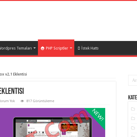
ordpres Temaları
PHP Scriptler
İstek Hattı
x v2.1 Eklentisi
Eklentisi
Kate
Yorum Yok
817 Görüntüleme