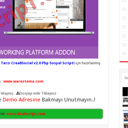
Tarzı Crea8Social v2.0 Php Sosyal Scripti
için hazırlanmış
Ye
 :
www.wareztema.com
ıklayınız
Dosyayı indir
Tıklayınız
e
Demo Adresine
Bakmayı Unutmayın..!
esi:
www.kralscript.com