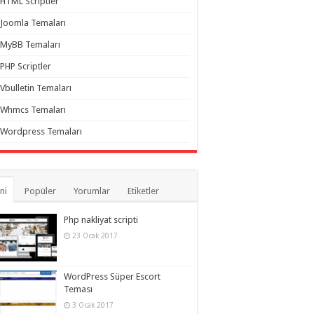
HTML Scriptler
Joomla Temaları
MyBB Temaları
PHP Scriptler
Vbulletin Temaları
Whmcs Temaları
Wordpress Temaları
ni
Popüler
Yorumlar
Etiketler
Php nakliyat scripti
23 Ocak 2017
WordPress Süper Escort
Teması
3 Ocak 2017