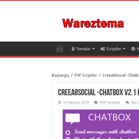
Temalar
Scriptler
W
istanbul
organizasyon
Başlangıç
/
PHP Scriptler
/
Creea8Social -Chatbo
evden
eve
taşımacılık
,
gaziantep
Creea8Social -Chatbox v2.1 
organizasyon
,
gaziantep
27 Haziran 2015
PHP Scriptler
Hiç 
evden
eve
taşımacılık
,
evden
eve
taşımacılık
,
gaziantep
evden