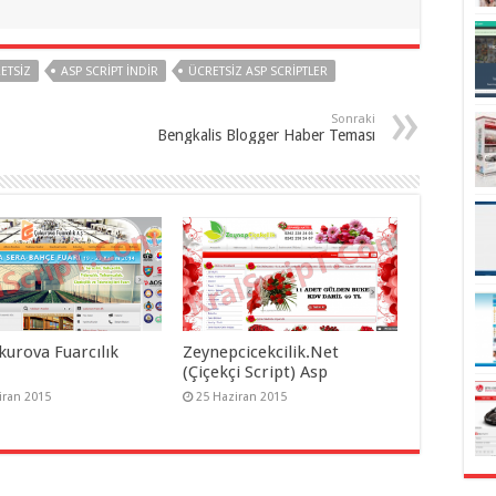
RETSIZ
ASP SCRIPT INDIR
ÜCRETSIZ ASP SCRIPTLER
Sonraki
Bengkalis Blogger Haber Teması
kurova Fuarcılık
Zeynepcicekcilik.Net
(Çiçekçi Script) Asp
iran 2015
25 Haziran 2015