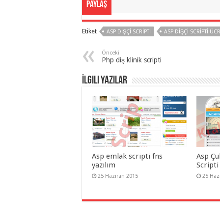
Paylaş
taşımacılık
,
gaziantep
organizasyon
,
gaziantep
Etiket
ASP DIŞÇI SCRIPTI
ASP DIŞÇI SCRIPTI ÜC
organizasyon
,
gaziantep
organizasyon
,
Önceki
gaziantep
Php diş klinik scripti
organizasyon
,
gaziantep
İlgili Yazılar
organizasyon
,
gaziantep
organizasyon
,
gaziantep
palyaço
,
twitter
takipçi
hilesi
,
twitter
takipçi
hilesi
,
Asp emlak scripti fns
Asp Çu
instagram
yazılım
Scripti
takipçi
hilesi
,
25 Haziran 2015
25 Haz