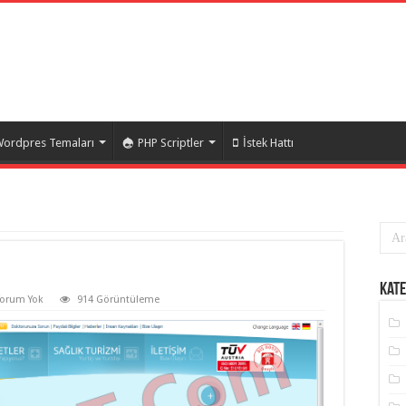
ordpres Temaları
PHP Scriptler
İstek Hattı
Kate
Yorum Yok
914 Görüntüleme