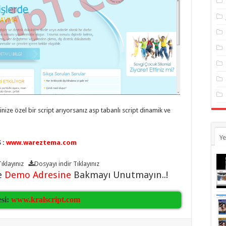
inize özel bir script arıyorsanız asp tabanlı script dinamik ve
Ye
 :
www.wareztema.com
ıklayınız
Dosyayı indir
Tıklayınız
e
Demo Adresine
Bakmayı Unutmayın..!
esi:
www.kralscript.com