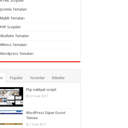
HTML Scriptler
Joomla Temaları
MyBB Temaları
PHP Scriptler
Vbulletin Temaları
Whmcs Temaları
Wordpress Temaları
ni
Popüler
Yorumlar
Etiketler
Php nakliyat scripti
23 Ocak 2017
WordPress Süper Escort
Teması
3 Ocak 2017