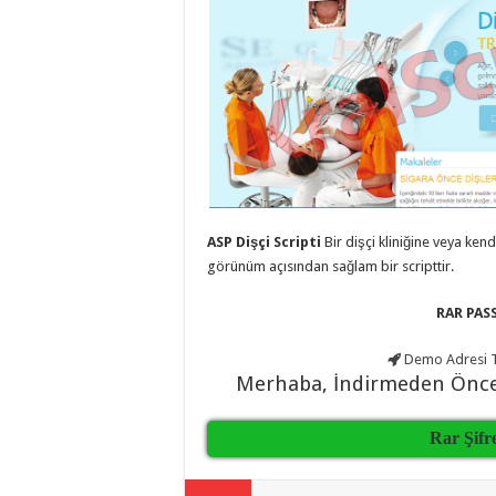
eve
taşımacılık
,
evden
eve
taşımacılık
,
gaziantep
evden
eve
taşımacılık
,
gaziantep
evden
eve
taşımacılık
,
gaziantep
ASP Dişçi Scripti
Bir dişçi kliniğine veya kend
evden
eve
görünüm açısından sağlam bir scripttir.
taşımacılık
,
gaziantep
evden
RAR PASS
eve
taşımacılık
,
Demo Adresi
T
evden
eve
Merhaba, İndirmeden Önc
taşımacılık
,
gaziantep
asansörlü
Rar Şifr
taşıma
,
gaziantep
evden
eve