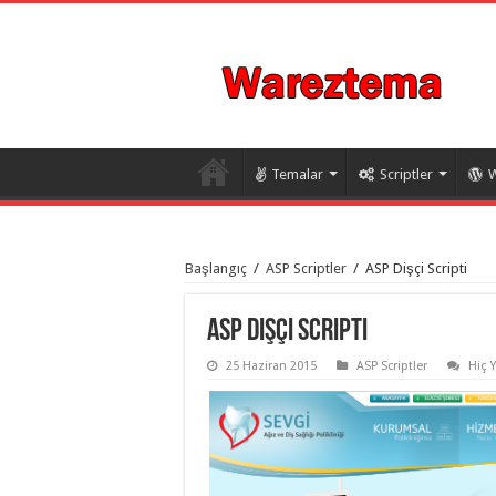
Temalar
Scriptler
W
istanbul
organizasyon
Başlangıç
/
ASP Scriptler
/
ASP Dişçi Scripti
evden
eve
taşımacılık
,
gaziantep
ASP Dişçi Scripti
organizasyon
,
gaziantep
25 Haziran 2015
ASP Scriptler
Hiç 
evden
eve
taşımacılık
,
evden
eve
taşımacılık
,
gaziantep
evden