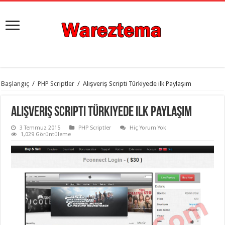
istanbul
Başlangıç
/
PHP Scriptler
/
Alışveriş Scripti Türkiyede ilk Paylaşım
organizasyon
evden
eve
Alışveriş Scripti Türkiyede ilk Paylaşım
taşımacılık
,
gaziantep
3 Temmuz 2015
PHP Scriptler
Hiç Yorum Yok
organizasyon
,
1,029 Görüntüleme
gaziantep
evden
eve
taşımacılık
,
evden
eve
taşımacılık
,
gaziantep
evden
eve
taşımacılık
,
evden