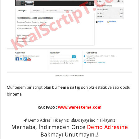
eve
taşımacılık
,
gaziantep
evden
eve
taşımacılık
,
gaziantep
evden
eve
taşımacılık
,
gaziantep
evden
eve
taşımacılık
,
gaziantep
evden
eve
taşımacılık
,
evden
Muhteşem bir script olan bu
Tema satış scripti
estetik ve seo dostu
eve
bir tema
taşımacılık
,
gaziantep
asansörlü
RAR PASS :
www.wareztema.com
taşıma
,
gaziantep
evden
Demo Adresi
Tıklayınız
Dosyayı indir
Tıklayınız
eve
Merhaba, İndirmeden Önce
Demo Adresine
taşımacılık
,
gaziantep
Bakmayı Unutmayın..!
organizasyon
,