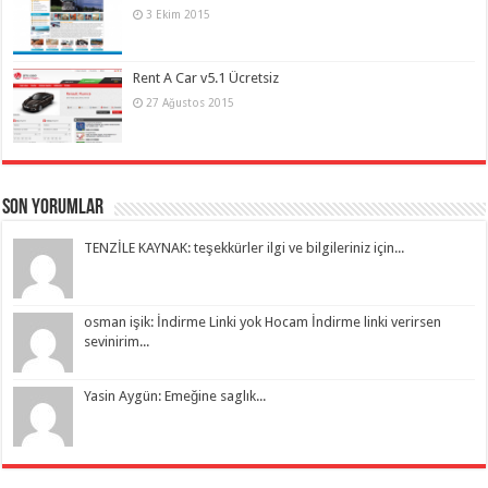
3 Ekim 2015
Rent A Car v5.1 Ücretsiz
27 Ağustos 2015
Son Yorumlar
TENZİLE KAYNAK: teşekkürler ilgi ve bilgileriniz için...
osman işik: İndirme Linki yok Hocam İndirme linki verirsen
sevinirim...
Yasin Aygün: Emeğine saglık...