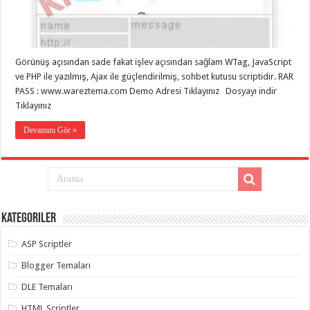
eve
taşımacılık
,
gaziantep
evden
eve
taşımacılık
,
Görünüş açısından sade fakat işlev açısından sağlam WTag, JavaScript
gaziantep
evden
ve PHP ile yazılmış, Ajax ile güçlendirilmiş, sohbet kutusu scriptidir. RAR
eve
PASS : www.wareztema.com Demo Adresi Tıklayınız Dosyayı indir
taşımacılık
,
Tıklayınız
gaziantep
evden
eve
Devamını Gör »
taşımacılık
,
gaziantep
evden
eve
taşımacılık
,
evden
eve
taşımacılık
,
Kategoriler
gaziantep
asansörlü
taşıma
,
ASP Scriptler
gaziantep
evden
Blogger Temaları
eve
taşımacılık
,
DLE Temaları
gaziantep
organizasyon
,
HTML Scriptler