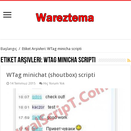
istanbul
Başlangıç
/
Etiket Arşivleri: WTag minicha scripti
organizasyon
evden
Etiket Arşivleri:
WTag minicha scripti
eve
taşımacılık
,
gaziantep
WTag minichat (shoutbox) scripti
organizasyon
,
gaziantep
evden
14 Temmuz 2015
Hiç Yorum Yok
eve
taşımacılık
,
evden
eve
taşımacılık
,
gaziantep
evden
eve
taşımacılık
,
evden