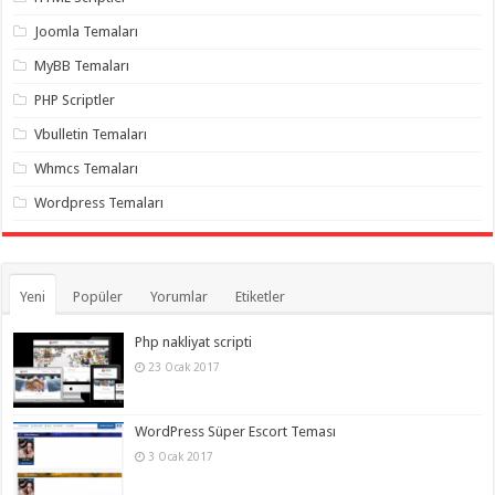
gaziantep
organizasyon
,
Joomla Temaları
gaziantep
organizasyon
,
MyBB Temaları
gaziantep
organizasyon
,
PHP Scriptler
gaziantep
organizasyon
,
Vbulletin Temaları
gaziantep
organizasyon
,
Whmcs Temaları
gaziantep
palyaço
,
Wordpress Temaları
twitter
takipçi
hilesi
,
twitter
takipçi
hilesi
,
Yeni
Popüler
Yorumlar
Etiketler
instagram
takipçi
hilesi
,
Php nakliyat scripti
23 Ocak 2017
WordPress Süper Escort Teması
3 Ocak 2017