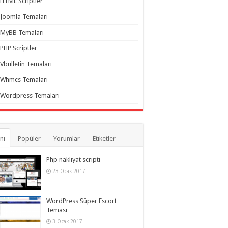
HTML Scriptler
Joomla Temaları
MyBB Temaları
PHP Scriptler
Vbulletin Temaları
Whmcs Temaları
Wordpress Temaları
ni
Popüler
Yorumlar
Etiketler
Php nakliyat scripti
23 Ocak 2017
WordPress Süper Escort
Teması
3 Ocak 2017