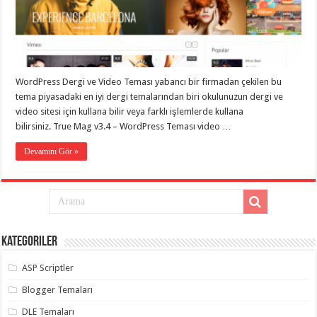
eve
taşımacılık
,
gaziantep
evden
eve
taşımacılık
,
gaziantep
evden
WordPress Dergi ve Video Teması yabancı bir firmadan çekilen bu
eve
tema piyasadaki en iyi dergi temalarından biri okulunuzun dergi ve
taşımacılık
,
gaziantep
video sitesi için kullana bilir veya farklı işlemlerde kullana
evden
bilirsiniz. True Mag v3.4 – WordPress Teması video …
eve
taşımacılık
,
gaziantep
Devamını Gör »
evden
eve
taşımacılık
,
evden
eve
taşımacılık
,
gaziantep
asansörlü
Kategoriler
taşıma
,
gaziantep
ASP Scriptler
evden
eve
taşımacılık
,
Blogger Temaları
gaziantep
organizasyon
,
DLE Temaları