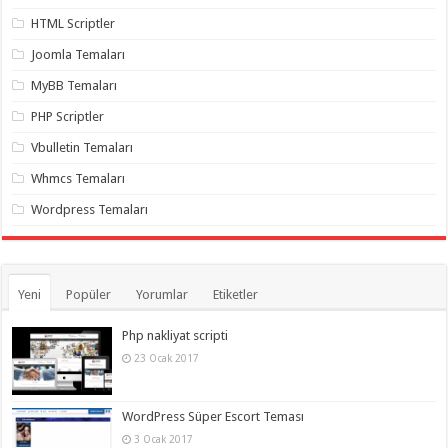
gaziantep
organizasyon
,
HTML Scriptler
gaziantep
organizasyon
,
Joomla Temaları
gaziantep
organizasyon
,
MyBB Temaları
gaziantep
organizasyon
,
PHP Scriptler
gaziantep
organizasyon
,
Vbulletin Temaları
gaziantep
palyaço
,
Whmcs Temaları
twitter
takipçi
Wordpress Temaları
hilesi
,
twitter
takipçi
hilesi
,
instagram
takipçi
Yeni
Popüler
Yorumlar
Etiketler
hilesi
,
Php nakliyat scripti
23 Ocak 2017
WordPress Süper Escort Teması
3 Ocak 2017