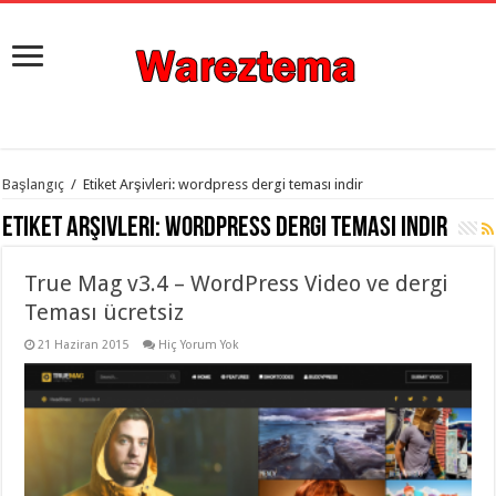
istanbul
Başlangıç
/
Etiket Arşivleri: wordpress dergi teması indir
organizasyon
evden
Etiket Arşivleri:
wordpress dergi teması indir
eve
taşımacılık
,
gaziantep
True Mag v3.4 – WordPress Video ve dergi
organizasyon
,
gaziantep
Teması ücretsiz
evden
eve
21 Haziran 2015
Hiç Yorum Yok
taşımacılık
,
evden
eve
taşımacılık
,
gaziantep
evden
eve
taşımacılık
,
evden