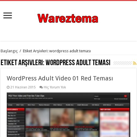
istanbul
Başlangıç
/
Etiket Arşivleri: wordpress adult teması
organizasyon
evden
Etiket Arşivleri:
wordpress adult teması
eve
taşımacılık
,
gaziantep
WordPress Adult Video 01 Red Teması
organizasyon
,
gaziantep
evden
21 Haziran 2015
Hiç Yorum Yok
eve
taşımacılık
,
evden
eve
taşımacılık
,
gaziantep
evden
eve
taşımacılık
,
evden