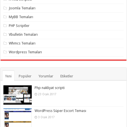
gaziantep
organizasyon
,
Joomla Temaları
gaziantep
organizasyon
,
MyBB Temaları
gaziantep
organizasyon
,
PHP Scriptler
gaziantep
organizasyon
,
Vbulletin Temaları
gaziantep
organizasyon
,
Whmcs Temaları
gaziantep
palyaço
,
Wordpress Temaları
twitter
takipçi
hilesi
,
twitter
takipçi
hilesi
,
Yeni
Popüler
Yorumlar
Etiketler
instagram
takipçi
hilesi
,
Php nakliyat scripti
23 Ocak 2017
WordPress Süper Escort Teması
3 Ocak 2017