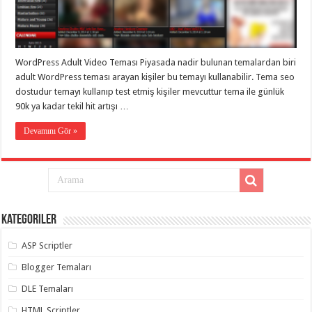
eve
taşımacılık
,
gaziantep
evden
eve
taşımacılık
,
WordPress Adult Video Teması Piyasada nadir bulunan temalardan biri
gaziantep
evden
adult WordPress teması arayan kişiler bu temayı kullanabilir. Tema seo
eve
dostudur temayı kullanıp test etmiş kişiler mevcuttur tema ile günlük
taşımacılık
,
90k ya kadar tekil hit artışı …
gaziantep
evden
eve
Devamını Gör »
taşımacılık
,
gaziantep
evden
eve
taşımacılık
,
evden
eve
taşımacılık
,
Kategoriler
gaziantep
asansörlü
taşıma
,
ASP Scriptler
gaziantep
evden
Blogger Temaları
eve
taşımacılık
,
DLE Temaları
gaziantep
organizasyon
,
HTML Scriptler