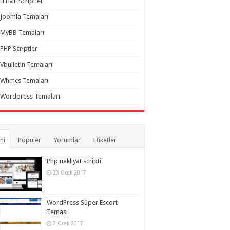
HTML Scriptler
Joomla Temaları
MyBB Temaları
PHP Scriptler
Vbulletin Temaları
Whmcs Temaları
Wordpress Temaları
ni
Popüler
Yorumlar
Etiketler
Php nakliyat scripti
23 Ocak 2017
WordPress Süper Escort
Teması
3 Ocak 2017