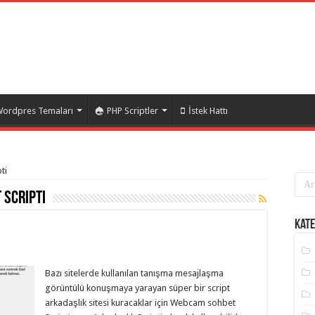
ordpres Temaları
PHP Scriptler
İstek Hattı
ti
scripti
Kate
Bazı sitelerde kullanılan tanışma mesajlaşma
görüntülü konuşmaya yarayan süper bir script
arkadaşlık sitesi kuracaklar için Webcam sohbet