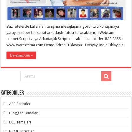
eve
taşımacılık
,
gaziantep
evden
eve
taşımacılık
,
Bazı sitelerde kullanılan tanışma mesajlaşma görüntülü konuşmaya
gaziantep
evden
yarayan süper bir script arkadaşlık sitesi kuracaklar için Webcam
eve
sohbet Scripti veya Arkadaşlık Scripti olarak kullanabilirler. RAR PASS :
taşımacılık
,
www.wareztema.com Demo Adresi Tıklayınız Dosyayı indir Tıklayınız
gaziantep
evden
eve
Devamını Gör »
taşımacılık
,
gaziantep
evden
eve
taşımacılık
,
evden
eve
taşımacılık
,
Kategoriler
gaziantep
asansörlü
taşıma
,
ASP Scriptler
gaziantep
evden
Blogger Temaları
eve
taşımacılık
,
DLE Temaları
gaziantep
organizasyon
,
HTML Scriptler