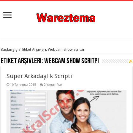
istanbul
Başlangıç
/
Etiket Arşivleri: Webcam show scritpi
organizasyon
evden
Etiket Arşivleri:
Webcam show scritpi
eve
taşımacılık
,
gaziantep
Süper Arkadaşlık Scripti
organizasyon
,
gaziantep
evden
10 Temmuz 2015
2 Yorum Var
eve
taşımacılık
,
evden
eve
taşımacılık
,
gaziantep
evden
eve
taşımacılık
,
evden