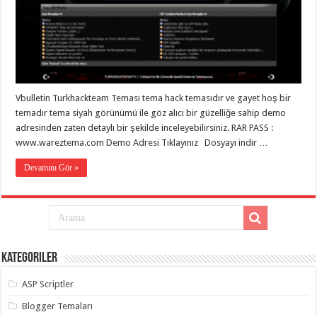
eve
taşımacılık
,
gaziantep
evden
eve
taşımacılık
,
gaziantep
evden
eve
Vbulletin Turkhackteam Teması tema hack temasıdır ve gayet hoş bir
taşımacılık
,
gaziantep
temadır tema siyah görünümü ile göz alıcı bir güzelliğe sahip demo
evden
adresinden zaten detaylı bir şekilde inceleyebilirsiniz. RAR PASS :
eve
taşımacılık
,
www.wareztema.com Demo Adresi Tıklayınız Dosyayı indir …
gaziantep
evden
Devamını Gör »
eve
taşımacılık
,
evden
eve
taşımacılık
,
gaziantep
asansörlü
taşıma
,
Kategoriler
gaziantep
evden
eve
ASP Scriptler
taşımacılık
,
gaziantep
Blogger Temaları
organizasyon
,