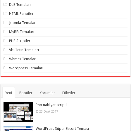
gaziantep
DLE Temaları
organizasyon
,
gaziantep
HTML Scriptler
organizasyon
,
gaziantep
Joomla Temaları
organizasyon
,
gaziantep
MyBB Temaları
organizasyon
,
gaziantep
PHP Scriptler
organizasyon
,
gaziantep
Vbulletin Temaları
palyaço
,
twitter
takipçi
Whmcs Temaları
hilesi
,
twitter
Wordpress Temaları
takipçi
hilesi
,
instagram
takipçi
hilesi
,
Yeni
Popüler
Yorumlar
Etiketler
Php nakliyat scripti
23 Ocak 2017
WordPress Süper Escort Teması