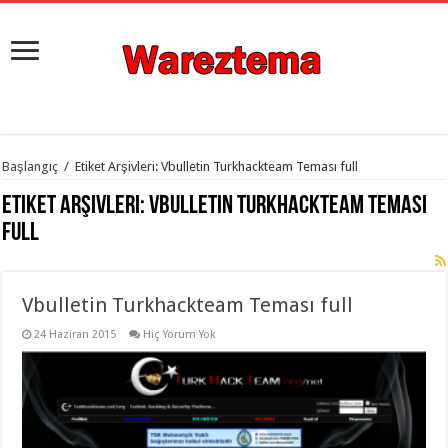
istanbul
Başlangıç
/
Etiket Arşivleri: Vbulletin Turkhackteam Teması full
organizasyon
evden
Etiket Arşivleri:
Vbulletin Turkhackteam Teması
eve
taşımacılık
,
full
gaziantep
organizasyon
,
gaziantep
evden
Vbulletin Turkhackteam Teması full
eve
taşımacılık
,
evden
24 Haziran 2015
Hiç Yorum Yok
eve
taşımacılık
,
gaziantep
evden
eve
taşımacılık
,
evden