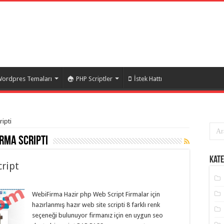
ordpres Temaları
PHP Scriptler
İstek Hattı
ripti
rma scripti
Kate
ript
WebiFirma Hazir php Web Script Firmalar için
hazırlanmış hazır web site scripti 8 farklı renk
seçeneği bulunuyor firmanız için en uygun seo