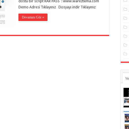
dostu bir script RAR PASS : www.wareztema.com
Demo Adresi Tıklayınız Dosyayı indir Tıklayınız
Devamını Gör »
Ye