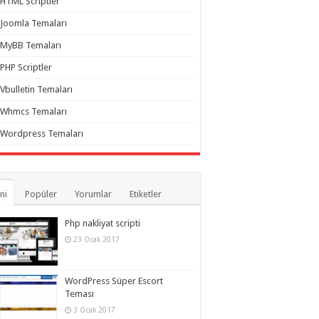
HTML Scriptler
Joomla Temaları
MyBB Temaları
PHP Scriptler
Vbulletin Temaları
Whmcs Temaları
Wordpress Temaları
ni
Popüler
Yorumlar
Etiketler
Php nakliyat scripti
23 Ocak 2017
WordPress Süper Escort
Teması
3 Ocak 2017