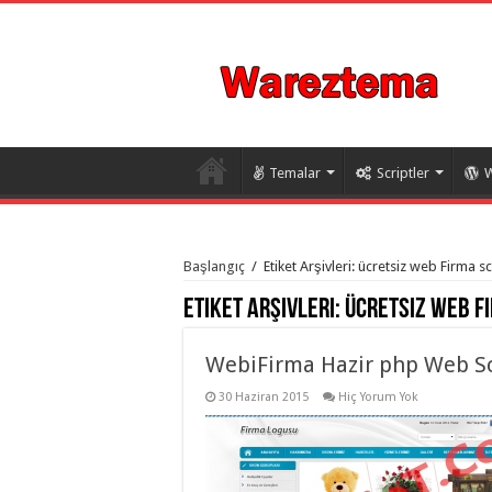
Temalar
Scriptler
W
istanbul
organizasyon
Başlangıç
/
Etiket Arşivleri: ücretsiz web Firma sc
evden
eve
Etiket Arşivleri:
ücretsiz web Fi
taşımacılık
,
gaziantep
organizasyon
,
gaziantep
WebiFirma Hazir php Web Sc
evden
eve
30 Haziran 2015
Hiç Yorum Yok
taşımacılık
,
evden
eve
taşımacılık
,
gaziantep
evden