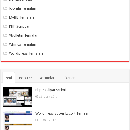
gaziantep
organizasyon
,
Joomla Temaları
gaziantep
organizasyon
,
MyBB Temaları
gaziantep
organizasyon
,
PHP Scriptler
gaziantep
organizasyon
,
Vbulletin Temaları
gaziantep
organizasyon
,
Whmcs Temaları
gaziantep
palyaço
,
Wordpress Temaları
twitter
takipçi
hilesi
,
twitter
takipçi
hilesi
,
Yeni
Popüler
Yorumlar
Etiketler
instagram
takipçi
hilesi
,
Php nakliyat scripti
23 Ocak 2017
WordPress Süper Escort Teması
3 Ocak 2017