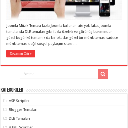
eve
taşımacılık
,
gaziantep
evden
eve
taşımacılık
,
Joomla Müzik Teması fazla Joomla kullanan site yok fakat joomla
gaziantep
evden
temalarıda DLE temaları gibi fazla özelikli ve görünüş bakımından
eve
güzel bugünkü temamız da bir okadar güzel bir müzik teması sadece
taşımacılık
,
müzik teması değil sosyal paylaşım sitesi …
gaziantep
evden
eve
Devamını Gör »
taşımacılık
,
gaziantep
evden
eve
taşımacılık
,
evden
eve
taşımacılık
,
Kategoriler
gaziantep
asansörlü
taşıma
,
ASP Scriptler
gaziantep
evden
Blogger Temaları
eve
taşımacılık
,
DLE Temaları
gaziantep
organizasyon
,
HTML Scriptler