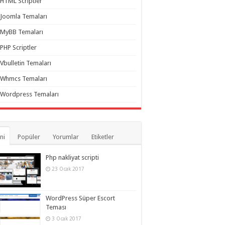
HTML Scriptler
Joomla Temaları
MyBB Temaları
PHP Scriptler
Vbulletin Temaları
Whmcs Temaları
Wordpress Temaları
ni
Popüler
Yorumlar
Etiketler
Php nakliyat scripti
23 Ocak 2017
WordPress Süper Escort
Teması
3 Ocak 2017