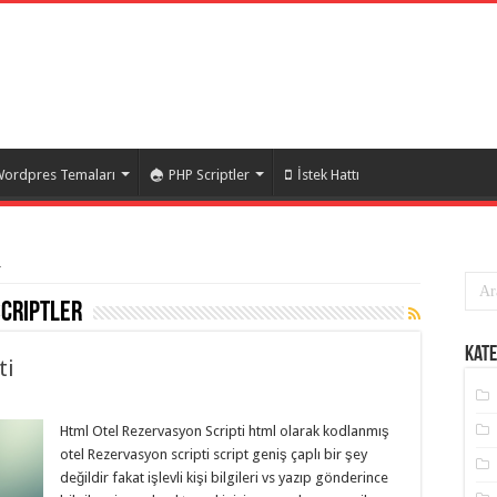
ordpres Temaları
PHP Scriptler
İstek Hattı
r
scriptler
Kate
ti
Html Otel Rezervasyon Scripti html olarak kodlanmış
otel Rezervasyon scripti script geniş çaplı bir şey
değildir fakat işlevli kişi bilgileri vs yazıp gönderince