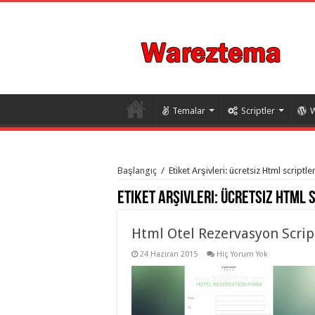
Temalar
Scriptler
W
istanbul
organizasyon
Başlangıç
/
Etiket Arşivleri: ücretsiz Html scriptle
evden
eve
Etiket Arşivleri:
ücretsiz Html 
taşımacılık
,
gaziantep
organizasyon
,
gaziantep
Html Otel Rezervasyon Scrip
evden
eve
24 Haziran 2015
Hiç Yorum Yok
taşımacılık
,
evden
eve
taşımacılık
,
gaziantep
evden