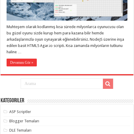
eve
taşımacılık
,
gaziantep
evden
eve
taşımacılık
,
Muhteşem olarak kodlanmış kısa sürede milyonlarca oyunucusu olan
gaziantep
evden
bu güzel oyunu sizde kurup hem para kazana bilir hemde
eve
arkadaşlarınızla oyun oynayarak eğlenebilirsiniz. NodeJS üzerine inşa
taşımacılık
,
edilen basit HTML5 Agar.io scripti. Kısa zamanda milyonların tutkunu
gaziantep
evden
haline …
eve
taşımacılık
,
Devamını Gör »
gaziantep
evden
eve
taşımacılık
,
evden
eve
taşımacılık
,
gaziantep
asansörlü
Kategoriler
taşıma
,
gaziantep
ASP Scriptler
evden
eve
Blogger Temaları
taşımacılık
,
gaziantep
DLE Temaları
organizasyon
,