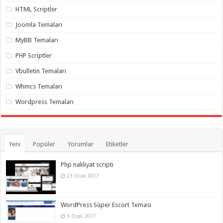
gaziantep
HTML Scriptler
organizasyon
,
gaziantep
Joomla Temaları
organizasyon
,
gaziantep
MyBB Temaları
organizasyon
,
gaziantep
organizasyon
,
PHP Scriptler
gaziantep
organizasyon
,
Vbulletin Temaları
gaziantep
palyaço
,
Whmcs Temaları
twitter
takipçi
Wordpress Temaları
hilesi
,
twitter
takipçi
hilesi
,
instagram
Yeni
Popüler
Yorumlar
Etiketler
takipçi
hilesi
,
Php nakliyat scripti
23 Ocak 2017
WordPress Süper Escort Teması
3 Ocak 2017