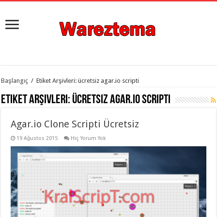
istanbul
Başlangıç
/
Etiket Arşivleri: ücretsiz agar.io scripti
organizasyon
evden
Etiket Arşivleri:
ücretsiz agar.io scripti
eve
taşımacılık
,
gaziantep
Agar.io Clone Scripti Ücretsiz
organizasyon
,
gaziantep
evden
19 Ağustos 2015
Hiç Yorum Yok
eve
taşımacılık
,
evden
eve
taşımacılık
,
gaziantep
evden
eve
taşımacılık
,
evden