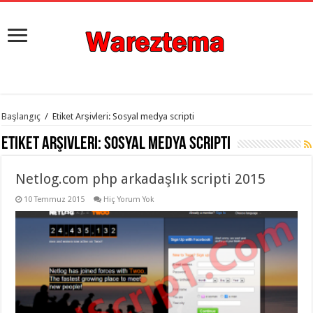
istanbul
Başlangıç
/
Etiket Arşivleri: Sosyal medya scripti
organizasyon
evden
Etiket Arşivleri:
Sosyal medya scripti
eve
taşımacılık
,
gaziantep
Netlog.com php arkadaşlık scripti 2015
organizasyon
,
gaziantep
evden
10 Temmuz 2015
Hiç Yorum Yok
eve
taşımacılık
,
evden
eve
taşımacılık
,
gaziantep
evden
eve
taşımacılık
,
evden