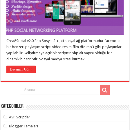
gaziantep
organizasyon
,
gaziantep
organizasyon
,
gaziantep
organizasyon
,
gaziantep
organizasyon
,
gaziantep
Crea8Social v2.0 Php Sosyal Scripti sosyal ağ platformudur facebook
organizasyon
,
gaziantep
bir benzeri paylaşım scripti video resim flim dizi mp3 gibi paylaşımlar
palyaço
,
yapılabilir.Geliştirmeye açık bir scripttir php alt yapısı olduğu için
twitter
takipçi
dinamik bir scriptir. Sosyal medya sitesi kurmak …
hilesi
,
twitter
Devamını Gör »
takipçi
hilesi
,
instagram
takipçi
hilesi
,
Kategoriler
ASP Scriptler
Blogger Temaları