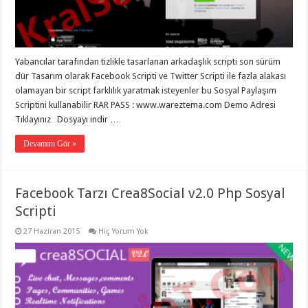
eve
taşımacılık
,
gaziantep
evden
eve
taşımacılık
,
Yabancılar tarafından tizlikle tasarlanan arkadaşlık scripti son sürüm
gaziantep
evden
dür Tasarım olarak Facebook Scripti ve Twitter Scripti ile fazla alakası
eve
olamayan bir script farklılık yaratmak isteyenler bu Sosyal Paylaşım
taşımacılık
,
Scriptini kullanabilir RAR PASS : www.wareztema.com Demo Adresi
gaziantep
evden
Tıklayınız Dosyayı indir …
eve
taşımacılık
,
Devamını Gör »
gaziantep
evden
eve
taşımacılık
,
evden
Facebook Tarzı Crea8Social v2.0 Php Sosyal
eve
Scripti
taşımacılık
,
gaziantep
asansörlü
27 Haziran 2015
Hiç Yorum Yok
taşıma
,
gaziantep
evden
eve
taşımacılık
,
gaziantep
organizasyon
,