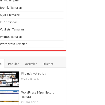
HTML Scriptler
Joomla Temaları
MyBB Temaları
PHP Scriptler
Vbulletin Temaları
Whmcs Temaları
Wordpress Temaları
ni
Popüler
Yorumlar
Etiketler
Php nakliyat scripti
23 Ocak 2017
WordPress Süper Escort
Teması
3 Ocak 2017