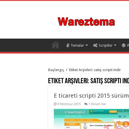
Temalar
Scriptler
W
istanbul
organizasyon
Başlangıç
/
Etiket Arşivleri: satış scripti indir
evden
eve
Etiket Arşivleri:
satış scripti in
taşımacılık
,
gaziantep
organizasyon
,
gaziantep
E ticareti scripti 2015 sürüm
evden
eve
9 Temmuz 2015
1 Yorum Var
taşımacılık
,
evden
eve
taşımacılık
,
gaziantep
evden