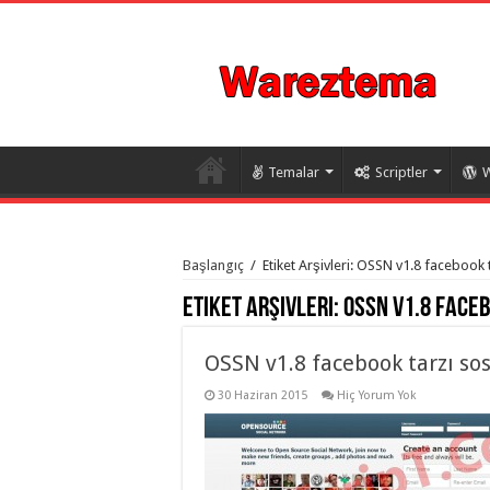
Temalar
Scriptler
W
istanbul
organizasyon
Başlangıç
/
Etiket Arşivleri: OSSN v1.8 facebook 
evden
eve
Etiket Arşivleri:
OSSN v1.8 faceb
taşımacılık
,
gaziantep
organizasyon
,
gaziantep
OSSN v1.8 facebook tarzı sos
evden
eve
30 Haziran 2015
Hiç Yorum Yok
taşımacılık
,
evden
eve
taşımacılık
,
gaziantep
evden