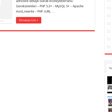
adresine detaylı olarak inceleyebilirsiniz.
Gereksinimleri – PHP 5.3+ – MySQL 5+ – Apache
mod_rewrite – PHP cURL …
Devamını Gör »
Ye