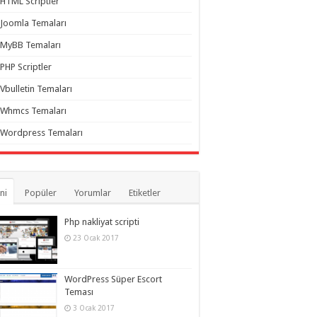
HTML Scriptler
Joomla Temaları
MyBB Temaları
PHP Scriptler
Vbulletin Temaları
Whmcs Temaları
Wordpress Temaları
ni
Popüler
Yorumlar
Etiketler
Php nakliyat scripti
23 Ocak 2017
WordPress Süper Escort
Teması
3 Ocak 2017