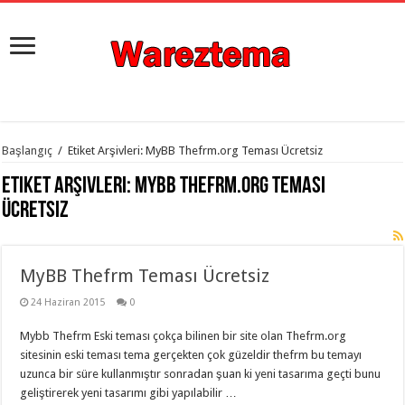
istanbul
Başlangıç
/
Etiket Arşivleri: MyBB Thefrm.org Teması Ücretsiz
organizasyon
evden
Etiket Arşivleri:
MyBB Thefrm.org Teması
eve
taşımacılık
,
Ücretsiz
gaziantep
organizasyon
,
gaziantep
evden
MyBB Thefrm Teması Ücretsiz
eve
taşımacılık
,
evden
24 Haziran 2015
0
eve
taşımacılık
,
Mybb Thefrm Eski teması çokça bilinen bir site olan Thefrm.org
gaziantep
evden
sitesinin eski teması tema gerçekten çok güzeldir thefrm bu temayı
eve
uzunca bir süre kullanmıştır sonradan şuan ki yeni tasarıma geçti bunu
taşımacılık
,
geliştirerek yeni tasarımı gibi yapılabilir …
evden