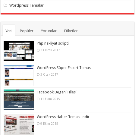
gaziantep
Wordpress Temaları
organizasyon
,
gaziantep
organizasyon
,
gaziantep
organizasyon
,
gaziantep
Yeni
Popüler
Yorumlar
Etiketler
organizasyon
,
gaziantep
organizasyon
,
Php nakliyat scripti
gaziantep
23 Ocak 2017
palyaço
,
twitter
takipçi
hilesi
,
WordPress Süper Escort Teması
twitter
takipçi
3 Ocak 2017
hilesi
,
instagram
takipçi
hilesi
,
Facebook Begeni Hilesi
11 Ekim 2015
WordPress Haber Teması İndir
9 Ekim 2015