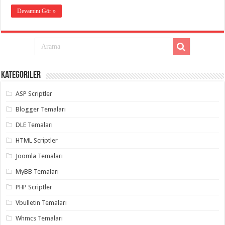
eve
taşımacılık
,
Devamını Gör »
gaziantep
evden
eve
taşımacılık
,
gaziantep
evden
eve
taşımacılık
,
Kategoriler
gaziantep
evden
eve
ASP Scriptler
taşımacılık
,
gaziantep
Blogger Temaları
evden
eve
DLE Temaları
taşımacılık
,
evden
HTML Scriptler
eve
taşımacılık
,
Joomla Temaları
gaziantep
asansörlü
MyBB Temaları
taşıma
,
gaziantep
PHP Scriptler
evden
eve
Vbulletin Temaları
taşımacılık
,
gaziantep
Whmcs Temaları
organizasyon
,