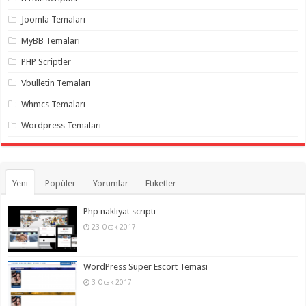
gaziantep
organizasyon
,
Joomla Temaları
gaziantep
organizasyon
,
MyBB Temaları
gaziantep
organizasyon
,
PHP Scriptler
gaziantep
organizasyon
,
Vbulletin Temaları
gaziantep
organizasyon
,
Whmcs Temaları
gaziantep
palyaço
,
Wordpress Temaları
twitter
takipçi
hilesi
,
twitter
takipçi
hilesi
,
Yeni
Popüler
Yorumlar
Etiketler
instagram
takipçi
hilesi
,
Php nakliyat scripti
23 Ocak 2017
WordPress Süper Escort Teması
3 Ocak 2017