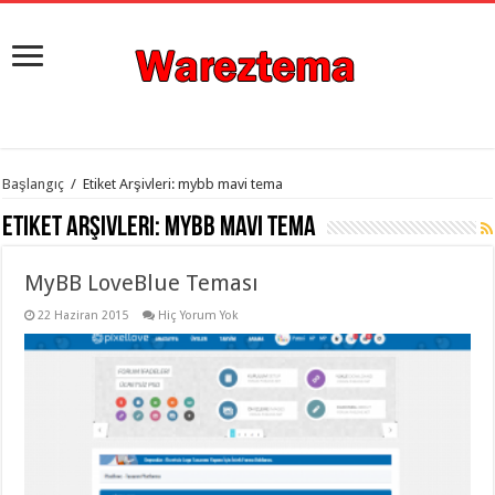
istanbul
Başlangıç
/
Etiket Arşivleri: mybb mavi tema
organizasyon
evden
Etiket Arşivleri:
mybb mavi tema
eve
taşımacılık
,
gaziantep
MyBB LoveBlue Teması
organizasyon
,
gaziantep
evden
22 Haziran 2015
Hiç Yorum Yok
eve
taşımacılık
,
evden
eve
taşımacılık
,
gaziantep
evden
eve
taşımacılık
,
evden