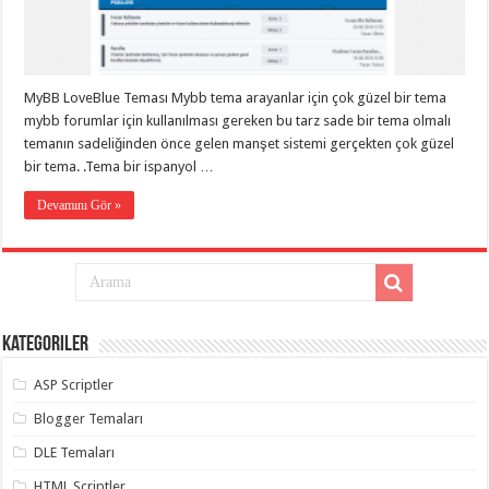
eve
taşımacılık
,
gaziantep
evden
eve
taşımacılık
,
MyBB LoveBlue Teması Mybb tema arayanlar için çok güzel bir tema
gaziantep
evden
mybb forumlar için kullanılması gereken bu tarz sade bir tema olmalı
eve
temanın sadeliğinden önce gelen manşet sistemi gerçekten çok güzel
taşımacılık
,
bir tema. .Tema bir ispanyol …
gaziantep
evden
eve
Devamını Gör »
taşımacılık
,
gaziantep
evden
eve
taşımacılık
,
evden
eve
taşımacılık
,
Kategoriler
gaziantep
asansörlü
taşıma
,
ASP Scriptler
gaziantep
evden
Blogger Temaları
eve
taşımacılık
,
DLE Temaları
gaziantep
organizasyon
,
HTML Scriptler