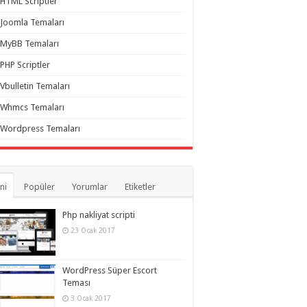
HTML Scriptler
Joomla Temaları
MyBB Temaları
PHP Scriptler
Vbulletin Temaları
Whmcs Temaları
Wordpress Temaları
ni
Popüler
Yorumlar
Etiketler
Php nakliyat scripti
23 Ocak 2017
WordPress Süper Escort
Teması
3 Ocak 2017