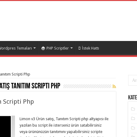
ordpres Temaları
PHP Scriptler
İstek Hattı
Tanıtım Scripti Php
atış Tanıtım Scripti Php
Kate
 Scripti Php
Limon v3 Ürün satış, Tanıtım Scripti php altyapısı ile
yazılan bu script ile isterseniz ürün satabilirsiniz
veya ürününüzün tanıtımını yapabilirsiniz scripte