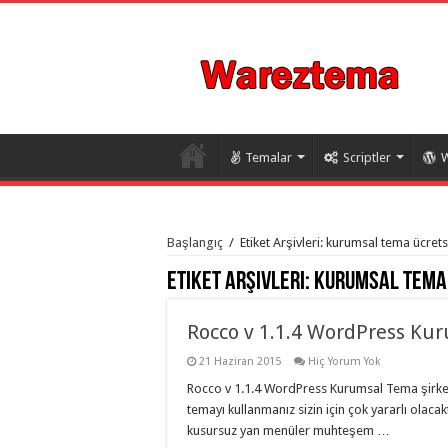
Temalar
Scriptler
W
istanbul
organizasyon
Başlangıç
/
Etiket Arşivleri: kurumsal tema ücrets
evden
eve
Etiket Arşivleri:
kurumsal tema 
taşımacılık
,
gaziantep
organizasyon
,
gaziantep
Rocco v 1.1.4 WordPress Ku
evden
eve
21 Haziran 2015
Hiç Yorum Yok
taşımacılık
,
evden
Rocco v 1.1.4 WordPress Kurumsal Tema şirketin
eve
temayı kullanmanız sizin için çok yararlı olacakt
taşımacılık
,
gaziantep
kusursuz yan menüler muhteşem …
evden