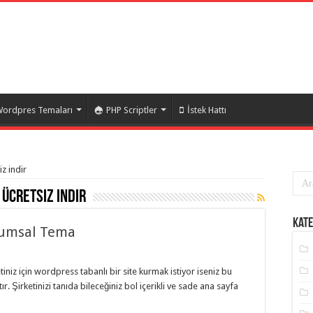
ordpres Temaları
PHP Scriptler
İstek Hattı
iz indir
ücretsiz indir
Kate
rumsal Tema
iz için wordpress tabanlı bir site kurmak istiyor iseniz bu
ır. Şirketinizi tanıda bileceğiniz bol içerikli ve sade ana sayfa