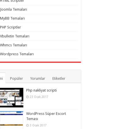
HTML Scriptler
Joomla Temaları
MyBB Temaları
PHP Scriptler
Vbulletin Temaları
Whmcs Temaları
Wordpress Temaları
ni
Popüler
Yorumlar
Etiketler
Php nakliyat scripti
23 Ocak 2017
WordPress Süper Escort
Teması
3 Ocak 2017