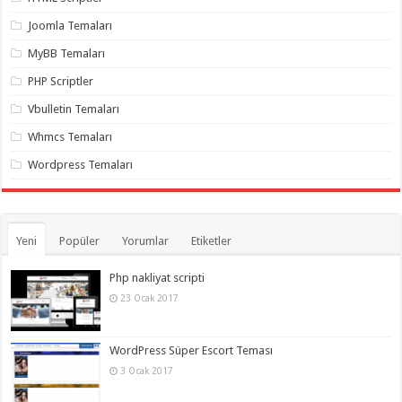
gaziantep
organizasyon
,
Joomla Temaları
gaziantep
organizasyon
,
MyBB Temaları
gaziantep
organizasyon
,
PHP Scriptler
gaziantep
organizasyon
,
Vbulletin Temaları
gaziantep
organizasyon
,
Whmcs Temaları
gaziantep
palyaço
,
Wordpress Temaları
twitter
takipçi
hilesi
,
twitter
takipçi
hilesi
,
Yeni
Popüler
Yorumlar
Etiketler
instagram
takipçi
hilesi
,
Php nakliyat scripti
23 Ocak 2017
WordPress Süper Escort Teması
3 Ocak 2017