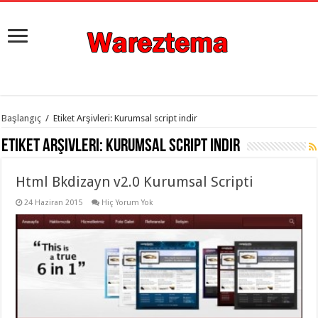
istanbul
Başlangıç
/
Etiket Arşivleri: Kurumsal script indir
organizasyon
evden
Etiket Arşivleri:
Kurumsal script indir
eve
taşımacılık
,
gaziantep
Html Bkdizayn v2.0 Kurumsal Scripti
organizasyon
,
gaziantep
evden
24 Haziran 2015
Hiç Yorum Yok
eve
taşımacılık
,
evden
eve
taşımacılık
,
gaziantep
evden
eve
taşımacılık
,
evden