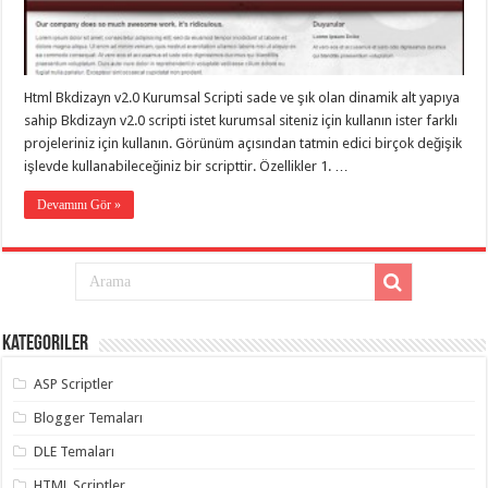
eve
taşımacılık
,
gaziantep
evden
eve
taşımacılık
,
Html Bkdizayn v2.0 Kurumsal Scripti sade ve şık olan dinamik alt yapıya
gaziantep
evden
sahip Bkdizayn v2.0 scripti istet kurumsal siteniz için kullanın ister farklı
eve
projeleriniz için kullanın. Görünüm açısından tatmin edici birçok değişik
taşımacılık
,
işlevde kullanabileceğiniz bir scripttir. Özellikler 1. …
gaziantep
evden
eve
Devamını Gör »
taşımacılık
,
gaziantep
evden
eve
taşımacılık
,
evden
eve
taşımacılık
,
Kategoriler
gaziantep
asansörlü
taşıma
,
ASP Scriptler
gaziantep
evden
Blogger Temaları
eve
taşımacılık
,
DLE Temaları
gaziantep
organizasyon
,
HTML Scriptler