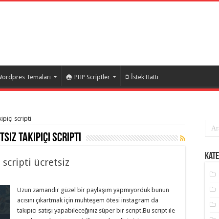
ordpres Temaları
PHP Scriptler
İstek Hattı
ipiçi scripti
siz takipiçi scripti
Kate
scripti ücretsiz
Uzun zamandır güzel bir paylaşım yapmıyorduk bunun
acısını çıkartmak için muhteşem ötesi instagram da
takipici satışı yapabileceğiniz süper bir script.Bu script ile