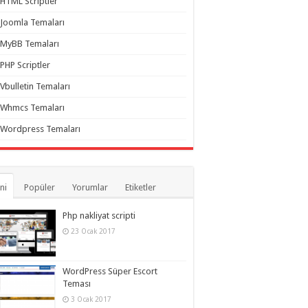
HTML Scriptler
Joomla Temaları
MyBB Temaları
PHP Scriptler
Vbulletin Temaları
Whmcs Temaları
Wordpress Temaları
ni
Popüler
Yorumlar
Etiketler
Php nakliyat scripti
23 Ocak 2017
WordPress Süper Escort
Teması
3 Ocak 2017