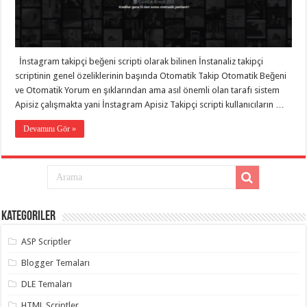
eve
taşımacılık
,
gaziantep
evden
eve
taşımacılık
,
İnstagram takipçi beğeni scripti olarak bilinen İnstanaliz takipçi
gaziantep
evden
scriptinin genel özeliklerinin başında Otomatik Takip Otomatik Beğeni
eve
ve Otomatik Yorum en şıklarından ama asıl önemli olan tarafı sistem
taşımacılık
,
Apisiz çalışmakta yani İnstagram Apisiz Takipçi scripti kullanıcıların …
gaziantep
evden
eve
Devamını Gör »
taşımacılık
,
gaziantep
evden
eve
taşımacılık
,
evden
eve
taşımacılık
,
Kategoriler
gaziantep
asansörlü
taşıma
,
ASP Scriptler
gaziantep
evden
Blogger Temaları
eve
taşımacılık
,
DLE Temaları
gaziantep
organizasyon
,
HTML Scriptler