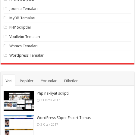
gaziantep
organizasyon
,
Joomla Temaları
gaziantep
organizasyon
,
MyBB Temaları
gaziantep
organizasyon
,
PHP Scriptler
gaziantep
organizasyon
,
Vbulletin Temaları
gaziantep
organizasyon
,
Whmcs Temaları
gaziantep
palyaço
,
Wordpress Temaları
twitter
takipçi
hilesi
,
twitter
takipçi
hilesi
,
Yeni
Popüler
Yorumlar
Etiketler
instagram
takipçi
hilesi
,
Php nakliyat scripti
23 Ocak 2017
WordPress Süper Escort Teması
3 Ocak 2017