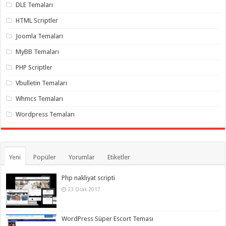
gaziantep
DLE Temaları
organizasyon
,
gaziantep
HTML Scriptler
organizasyon
,
gaziantep
Joomla Temaları
organizasyon
,
gaziantep
MyBB Temaları
organizasyon
,
gaziantep
PHP Scriptler
organizasyon
,
gaziantep
Vbulletin Temaları
palyaço
,
twitter
Whmcs Temaları
takipçi
hilesi
,
Wordpress Temaları
twitter
takipçi
hilesi
,
instagram
takipçi
hilesi
,
Yeni
Popüler
Yorumlar
Etiketler
Php nakliyat scripti
23 Ocak 2017
WordPress Süper Escort Teması