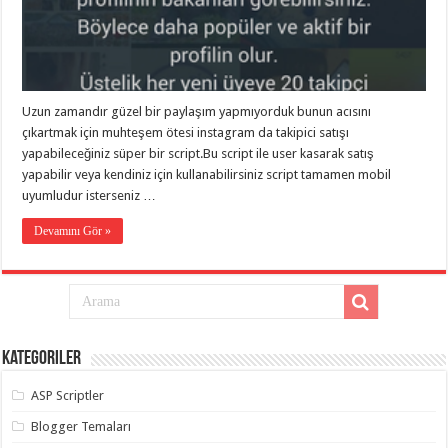
eve
taşımacılık
,
gaziantep
evden
eve
taşımacılık
,
gaziantep
evden
Uzun zamandır güzel bir paylaşım yapmıyorduk bunun acısını
eve
çıkartmak için muhteşem ötesi instagram da takipici satışı
taşımacılık
,
yapabileceğiniz süper bir script.Bu script ile user kasarak satış
gaziantep
evden
yapabilir veya kendiniz için kullanabilirsiniz script tamamen mobil
eve
uyumludur isterseniz …
taşımacılık
,
gaziantep
evden
Devamını Gör »
eve
taşımacılık
,
evden
eve
taşımacılık
,
gaziantep
asansörlü
taşıma
,
Kategoriler
gaziantep
evden
eve
ASP Scriptler
taşımacılık
,
gaziantep
Blogger Temaları
organizasyon
,