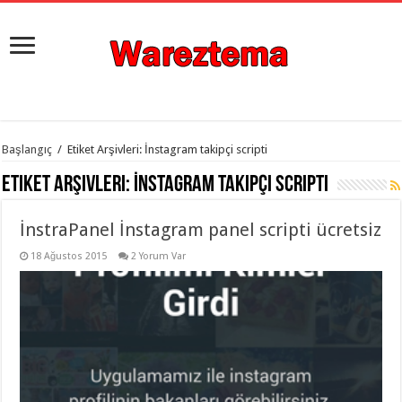
istanbul
Başlangıç
/
Etiket Arşivleri: İnstagram takipçi scripti
organizasyon
evden
Etiket Arşivleri:
İnstagram takipçi scripti
eve
taşımacılık
,
gaziantep
İnstraPanel İnstagram panel scripti ücretsiz
organizasyon
,
gaziantep
evden
18 Ağustos 2015
2 Yorum Var
eve
taşımacılık
,
evden
eve
taşımacılık
,
gaziantep
evden
eve
taşımacılık
,
evden