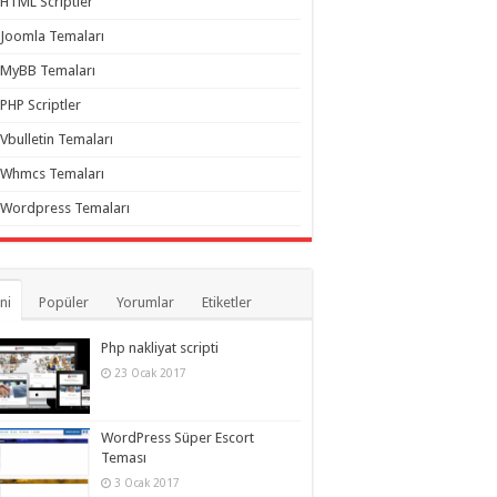
HTML Scriptler
Joomla Temaları
MyBB Temaları
PHP Scriptler
Vbulletin Temaları
Whmcs Temaları
Wordpress Temaları
ni
Popüler
Yorumlar
Etiketler
Php nakliyat scripti
23 Ocak 2017
WordPress Süper Escort
Teması
3 Ocak 2017