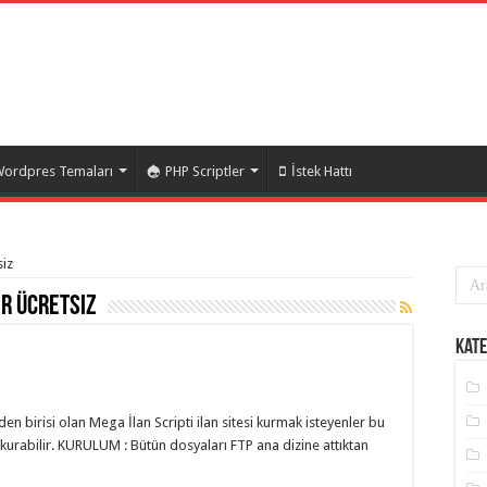
ordpres Temaları
PHP Scriptler
İstek Hattı
siz
ir ücretsiz
Kate
nden birisi olan Mega İlan Scripti ilan sitesi kurmak isteyenler bu
i kurabilir. KURULUM : Bütün dosyaları FTP ana dizine attıktan