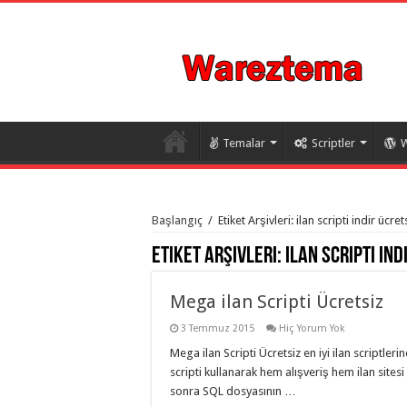
Temalar
Scriptler
W
istanbul
organizasyon
Başlangıç
/
Etiket Arşivleri: ilan scripti indir ücret
evden
eve
Etiket Arşivleri:
ilan scripti ind
taşımacılık
,
gaziantep
organizasyon
,
gaziantep
Mega ilan Scripti Ücretsiz
evden
eve
3 Temmuz 2015
Hiç Yorum Yok
taşımacılık
,
evden
Mega ilan Scripti Ücretsiz en iyi ilan scriptleri
eve
scripti kullanarak hem alışveriş hem ilan sites
taşımacılık
,
gaziantep
sonra SQL dosyasının …
evden