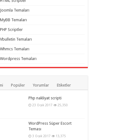
HTML Scriptler
Joomla Temaları
MyBB Temaları
PHP Scriptler
Vbulletin Temaları
Whmcs Temaları
Wordpress Temaları
ni
Popüler
Yorumlar
Etiketler
Php nakliyat scripti
23 Ocak 2017
25,350
WordPress Süper Escort
Teması
3 Ocak 2017
13,375