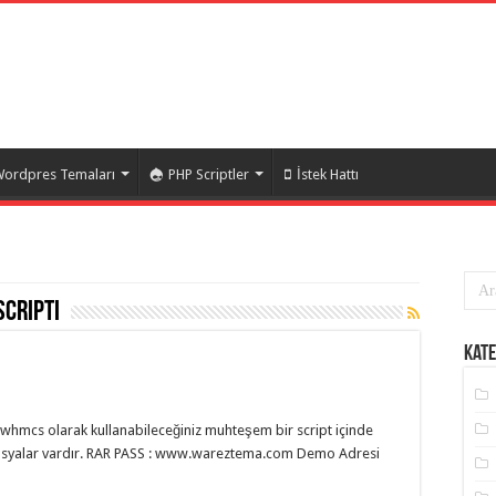
ordpres Temaları
PHP Scriptler
İstek Hattı
scripti
Kate
iz whmcs olarak kullanabileceğiniz muhteşem bir script içinde
dosyalar vardır. RAR PASS : www.wareztema.com Demo Adresi