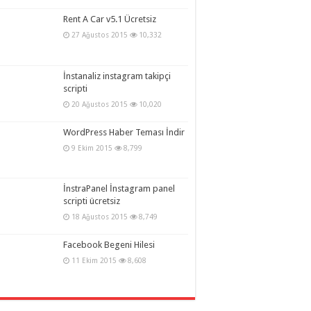
Rent A Car v5.1 Ücretsiz
27 Ağustos 2015
10,332
İnstanaliz instagram takipçi
scripti
20 Ağustos 2015
10,020
WordPress Haber Teması İndir
9 Ekim 2015
8,799
İnstraPanel İnstagram panel
scripti ücretsiz
18 Ağustos 2015
8,749
Facebook Begeni Hilesi
11 Ekim 2015
8,608