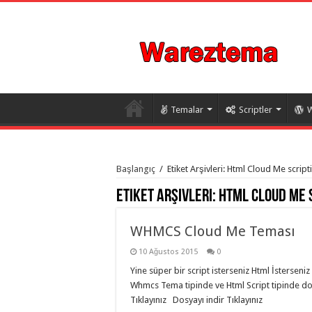
Temalar
Scriptler
W
istanbul
organizasyon
Başlangıç
/
Etiket Arşivleri: Html Cloud Me scripti
evden
eve
Etiket Arşivleri:
Html Cloud Me 
taşımacılık
,
gaziantep
organizasyon
,
gaziantep
WHMCS Cloud Me Teması
evden
eve
10 Ağustos 2015
0
taşımacılık
,
evden
Yine süper bir script isterseniz Html İstersen
eve
Whmcs Tema tipinde ve Html Script tipinde 
taşımacılık
,
gaziantep
Tıklayınız Dosyayı indir Tıklayınız
evden