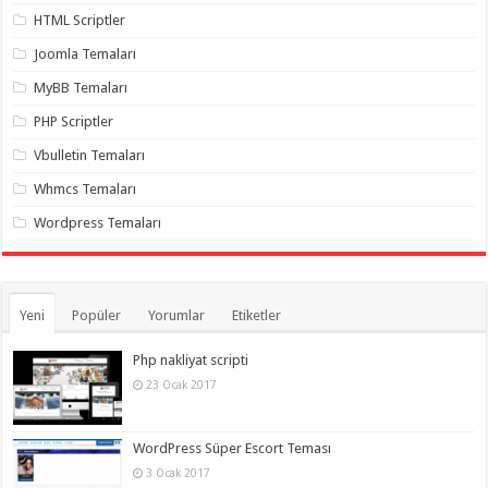
gaziantep
HTML Scriptler
organizasyon
,
gaziantep
Joomla Temaları
organizasyon
,
gaziantep
MyBB Temaları
organizasyon
,
gaziantep
organizasyon
,
PHP Scriptler
gaziantep
organizasyon
,
Vbulletin Temaları
gaziantep
palyaço
,
Whmcs Temaları
twitter
takipçi
Wordpress Temaları
hilesi
,
twitter
takipçi
hilesi
,
instagram
Yeni
Popüler
Yorumlar
Etiketler
takipçi
hilesi
,
Php nakliyat scripti
23 Ocak 2017
WordPress Süper Escort Teması
3 Ocak 2017