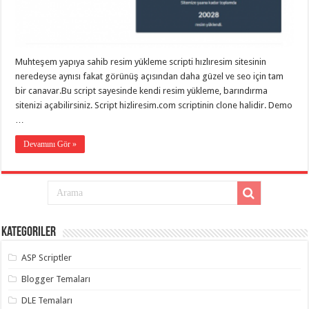
eve
taşımacılık
,
gaziantep
evden
eve
taşımacılık
,
Muhteşem yapıya sahib resim yükleme scripti hızlıresim sitesinin
gaziantep
evden
neredeyse aynısı fakat görünüş açısından daha güzel ve seo için tam
eve
bir canavar.Bu script sayesinde kendi resim yükleme, barındırma
taşımacılık
,
sitenizi açabilirsiniz. Script hizliresim.com scriptinin clone halidir. Demo
gaziantep
evden
…
eve
taşımacılık
,
Devamını Gör »
gaziantep
evden
eve
taşımacılık
,
evden
eve
taşımacılık
,
gaziantep
asansörlü
Kategoriler
taşıma
,
gaziantep
ASP Scriptler
evden
eve
Blogger Temaları
taşımacılık
,
gaziantep
DLE Temaları
organizasyon
,