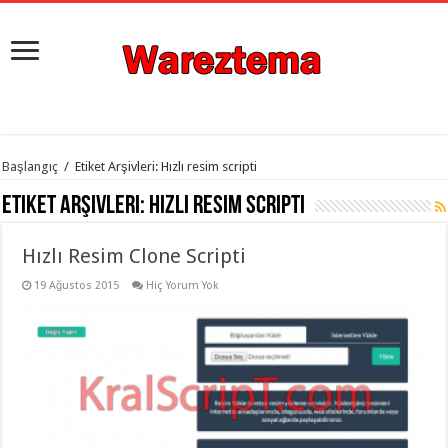
istanbul
Başlangıç
/
Etiket Arşivleri: Hızlı resim scripti
organizasyon
evden
Etiket Arşivleri:
Hızlı resim scripti
eve
taşımacılık
,
gaziantep
Hızlı Resim Clone Scripti
organizasyon
,
gaziantep
evden
19 Ağustos 2015
Hiç Yorum Yok
eve
taşımacılık
,
evden
eve
taşımacılık
,
gaziantep
evden
eve
taşımacılık
,
evden