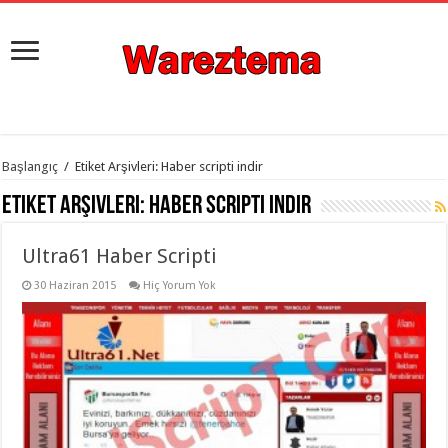
istanbul
Başlangıç
/
Etiket Arşivleri: Haber scripti indir
organizasyon
evden
Etiket Arşivleri:
Haber scripti indir
eve
taşımacılık
,
gaziantep
Ultra61 Haber Scripti
organizasyon
,
gaziantep
evden
30 Haziran 2015
Hiç Yorum Yok
eve
taşımacılık
,
evden
eve
taşımacılık
,
gaziantep
evden
eve
taşımacılık
,
evden