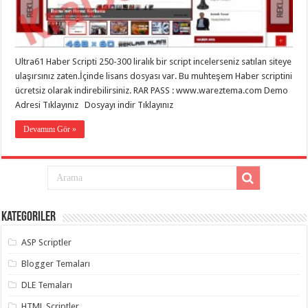
eve
taşımacılık
,
gaziantep
evden
eve
taşımacılık
,
Ultra61 Haber Scripti 250-300 liralık bir script incelerseniz satılan siteye
gaziantep
evden
ulaşırsınız zaten.İçinde lisans dosyası var. Bu muhteşem Haber scriptini
eve
ücretsiz olarak indirebilirsiniz. RAR PASS : www.wareztema.com Demo
taşımacılık
,
Adresi Tıklayınız Dosyayı indir Tıklayınız
gaziantep
evden
eve
Devamını Gör »
taşımacılık
,
gaziantep
evden
eve
taşımacılık
,
evden
eve
taşımacılık
,
Kategoriler
gaziantep
asansörlü
taşıma
,
ASP Scriptler
gaziantep
evden
Blogger Temaları
eve
taşımacılık
,
DLE Temaları
gaziantep
organizasyon
,
HTML Scriptler