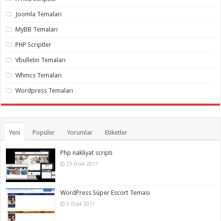
gaziantep
organizasyon
,
Joomla Temaları
gaziantep
organizasyon
,
MyBB Temaları
gaziantep
organizasyon
,
PHP Scriptler
gaziantep
organizasyon
,
Vbulletin Temaları
gaziantep
organizasyon
,
Whmcs Temaları
gaziantep
palyaço
,
Wordpress Temaları
twitter
takipçi
hilesi
,
twitter
takipçi
hilesi
,
Yeni
Popüler
Yorumlar
Etiketler
instagram
takipçi
hilesi
,
Php nakliyat scripti
23 Ocak 2017
WordPress Süper Escort Teması
3 Ocak 2017