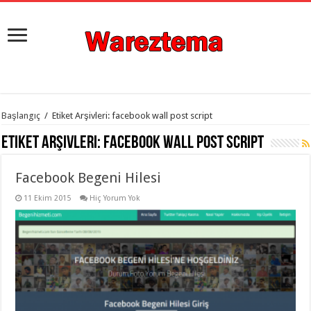
istanbul
Başlangıç
/
Etiket Arşivleri: facebook wall post script
organizasyon
evden
Etiket Arşivleri:
facebook wall post script
eve
taşımacılık
,
gaziantep
Facebook Begeni Hilesi
organizasyon
,
gaziantep
evden
11 Ekim 2015
Hiç Yorum Yok
eve
taşımacılık
,
evden
eve
taşımacılık
,
gaziantep
evden
eve
taşımacılık
,
evden