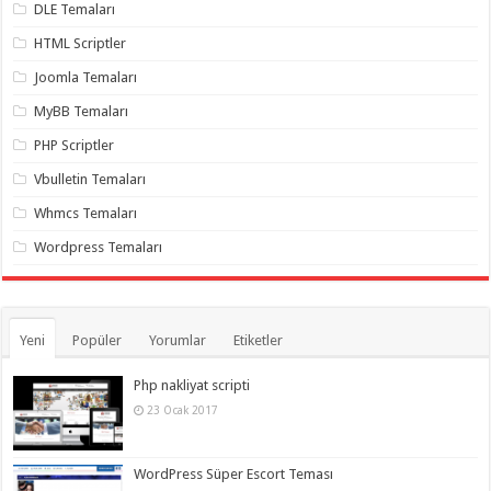
gaziantep
DLE Temaları
organizasyon
,
gaziantep
HTML Scriptler
organizasyon
,
gaziantep
Joomla Temaları
organizasyon
,
gaziantep
MyBB Temaları
organizasyon
,
gaziantep
PHP Scriptler
organizasyon
,
gaziantep
Vbulletin Temaları
palyaço
,
twitter
Whmcs Temaları
takipçi
hilesi
,
Wordpress Temaları
twitter
takipçi
hilesi
,
instagram
takipçi
hilesi
,
Yeni
Popüler
Yorumlar
Etiketler
Php nakliyat scripti
23 Ocak 2017
WordPress Süper Escort Teması