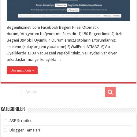
eve
taşımacılık
,
gaziantep
evden
eve
taşımacılık
,
Begenihizmeti.com Facebook Begeni Hilesi Otomatik
gaziantep
evden
durum,foto,yorum beğendirme Sitesidir. 1)150 Begeni limiti 2)Hızlı
eve
Begeni 3)Mobil Uyumlu 4)Durumlarınız,Fotolarınız,Yorumlarınız
taşımacılık
,
listelenir (kolay begeni yapabilme) 5)WallPost ATMAZ. 6)Vip
gaziantep
evden
Üyeliklerde 1300 Net Begeni yapabilirsiniz. Ne Faydası var diyen
eve
arkadaşlarımız için kolaylıkla …
taşımacılık
,
gaziantep
evden
Devamını Gör »
eve
taşımacılık
,
evden
eve
taşımacılık
,
gaziantep
asansörlü
taşıma
,
Kategoriler
gaziantep
evden
eve
ASP Scriptler
taşımacılık
,
gaziantep
Blogger Temaları
organizasyon
,