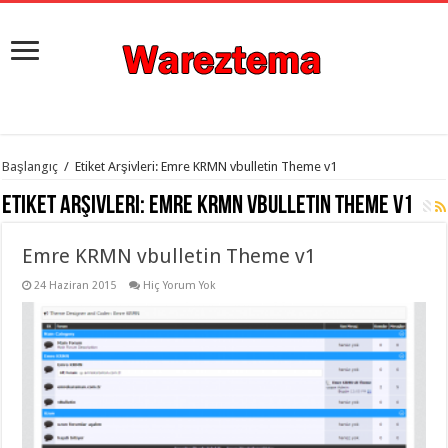
istanbul
Başlangıç
/
Etiket Arşivleri: Emre KRMN vbulletin Theme v1
organizasyon
evden
Etiket Arşivleri:
Emre KRMN vbulletin Theme v1
eve
taşımacılık
,
gaziantep
Emre KRMN vbulletin Theme v1
organizasyon
,
gaziantep
evden
24 Haziran 2015
Hiç Yorum Yok
eve
taşımacılık
,
evden
eve
taşımacılık
,
gaziantep
evden
eve
taşımacılık
,
evden