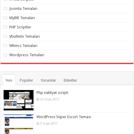
gaziantep
organizasyon
,
Joomla Temaları
gaziantep
organizasyon
,
MyBB Temaları
gaziantep
organizasyon
,
PHP Scriptler
gaziantep
organizasyon
,
Vbulletin Temaları
gaziantep
organizasyon
,
Whmcs Temaları
gaziantep
palyaço
,
Wordpress Temaları
twitter
takipçi
hilesi
,
twitter
takipçi
hilesi
,
Yeni
Popüler
Yorumlar
Etiketler
instagram
takipçi
hilesi
,
Php nakliyat scripti
23 Ocak 2017
WordPress Süper Escort Teması
3 Ocak 2017