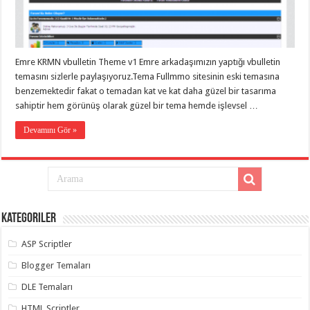
eve
taşımacılık
,
gaziantep
evden
eve
taşımacılık
,
Emre KRMN vbulletin Theme v1 Emre arkadaşımızın yaptığı vbulletin
gaziantep
evden
temasını sizlerle paylaşıyoruz.Tema Fullmmo sitesinin eski temasına
eve
benzemektedir fakat o temadan kat ve kat daha güzel bir tasarıma
taşımacılık
,
sahiptir hem görünüş olarak güzel bir tema hemde işlevsel …
gaziantep
evden
eve
Devamını Gör »
taşımacılık
,
gaziantep
evden
eve
taşımacılık
,
evden
eve
taşımacılık
,
Kategoriler
gaziantep
asansörlü
taşıma
,
ASP Scriptler
gaziantep
evden
Blogger Temaları
eve
taşımacılık
,
DLE Temaları
gaziantep
organizasyon
,
HTML Scriptler