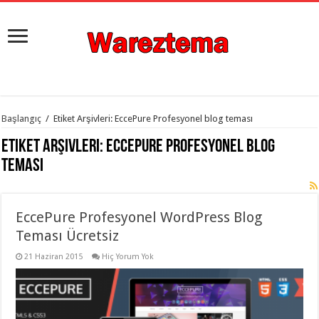
istanbul
Başlangıç
/
Etiket Arşivleri: EccePure Profesyonel blog teması
organizasyon
evden
Etiket Arşivleri:
EccePure Profesyonel blog
eve
taşımacılık
,
teması
gaziantep
organizasyon
,
gaziantep
evden
EccePure Profesyonel WordPress Blog
eve
taşımacılık
,
Teması Ücretsiz
evden
eve
taşımacılık
21 Haziran 2015
,
Hiç Yorum Yok
gaziantep
evden
eve
taşımacılık
,
evden