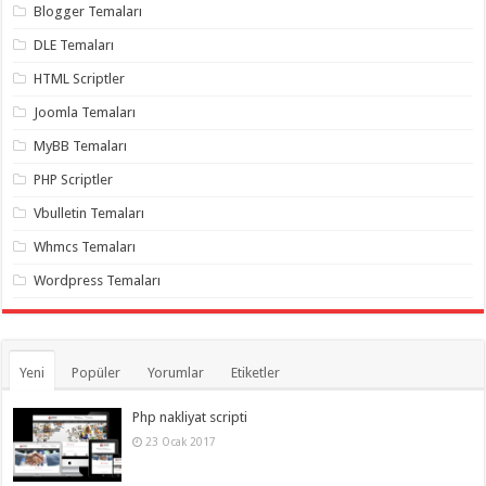
gaziantep
Blogger Temaları
organizasyon
,
gaziantep
DLE Temaları
organizasyon
,
gaziantep
HTML Scriptler
organizasyon
,
gaziantep
Joomla Temaları
organizasyon
,
gaziantep
MyBB Temaları
organizasyon
,
gaziantep
PHP Scriptler
palyaço
,
twitter
Vbulletin Temaları
takipçi
hilesi
,
Whmcs Temaları
twitter
takipçi
Wordpress Temaları
hilesi
,
instagram
takipçi
hilesi
,
Yeni
Popüler
Yorumlar
Etiketler
Php nakliyat scripti
23 Ocak 2017