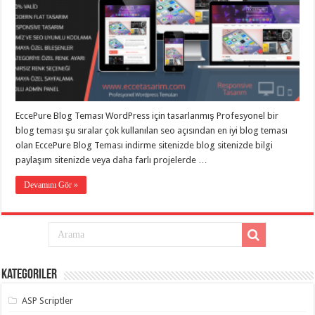
eve
taşımacılık
,
gaziantep
evden
eve
taşımacılık
,
gaziantep
evden
eve
taşımacılık
,
gaziantep
EccePure Blog Teması WordPress için tasarlanmış Profesyonel bir
evden
eve
blog teması şu sıralar çok kullanılan seo açısından en iyi blog teması
taşımacılık
,
olan EccePure Blog Teması indirme sitenizde blog sitenizde bilgi
gaziantep
paylaşım sitenizde veya daha farlı projelerde …
evden
eve
taşımacılık
,
Devamını Gör »
evden
eve
taşımacılık
,
gaziantep
asansörlü
taşıma
,
gaziantep
evden
Kategoriler
eve
taşımacılık
,
gaziantep
ASP Scriptler
organizasyon
,