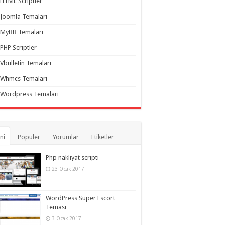
HTML Scriptler
Joomla Temaları
MyBB Temaları
PHP Scriptler
Vbulletin Temaları
Whmcs Temaları
Wordpress Temaları
ni
Popüler
Yorumlar
Etiketler
Php nakliyat scripti
23 Ocak 2017
WordPress Süper Escort
Teması
3 Ocak 2017