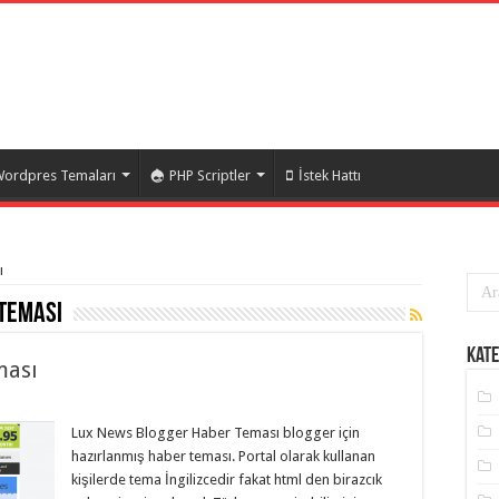
ordpres Temaları
PHP Scriptler
İstek Hattı
ı
teması
Kate
ması
Lux News Blogger Haber Teması blogger için
hazırlanmış haber teması. Portal olarak kullanan
kişilerde tema İngilizcedir fakat html den birazcık