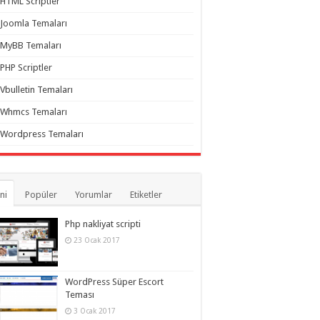
HTML Scriptler
Joomla Temaları
MyBB Temaları
PHP Scriptler
Vbulletin Temaları
Whmcs Temaları
Wordpress Temaları
ni
Popüler
Yorumlar
Etiketler
Php nakliyat scripti
23 Ocak 2017
WordPress Süper Escort
Teması
3 Ocak 2017