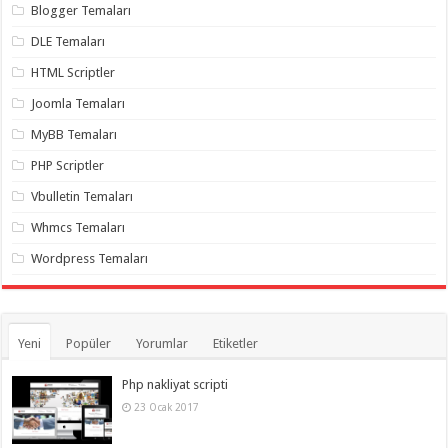
gaziantep
Blogger Temaları
organizasyon
,
gaziantep
DLE Temaları
organizasyon
,
gaziantep
HTML Scriptler
organizasyon
,
gaziantep
Joomla Temaları
organizasyon
,
gaziantep
MyBB Temaları
organizasyon
,
gaziantep
PHP Scriptler
palyaço
,
twitter
Vbulletin Temaları
takipçi
hilesi
,
Whmcs Temaları
twitter
takipçi
Wordpress Temaları
hilesi
,
instagram
takipçi
hilesi
,
Yeni
Popüler
Yorumlar
Etiketler
Php nakliyat scripti
23 Ocak 2017