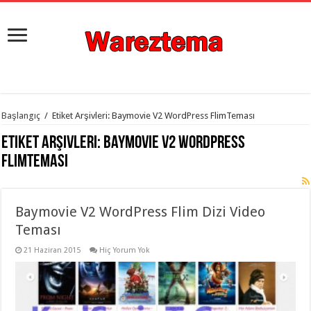
istanbul
Başlangıç
/
Etiket Arşivleri: Baymovie V2 WordPress FlimTeması
organizasyon
evden
Etiket Arşivleri:
Baymovie V2 WordPress
eve
taşımacılık
,
FlimTeması
gaziantep
organizasyon
,
gaziantep
evden
Baymovie V2 WordPress Flim Dizi Video
eve
taşımacılık
,
Teması
evden
eve
taşımacılık
21 Haziran 2015
,
Hiç Yorum Yok
gaziantep
evden
eve
taşımacılık
,
evden