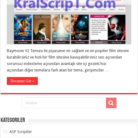
eve
taşımacılık
,
gaziantep
evden
eve
taşımacılık
,
gaziantep
evden
eve
taşımacılık
,
gaziantep
Baymovie V2 Teması ile piyasanın en sağlam ve en popiler film sitesini
evden
eve
kurabilirsiniz ve hızlı bir film sitesine kavuşabilirsiniz seo açısından
taşımacılık
,
sorunsuz indexleme açısından avantajlı site içi gezinti hızı
gaziantep
açısından diğer temelara fark atan bir tema. girişimciler …
evden
eve
taşımacılık
,
Devamını Gör »
evden
eve
taşımacılık
,
gaziantep
asansörlü
taşıma
,
gaziantep
evden
Kategoriler
eve
taşımacılık
,
gaziantep
ASP Scriptler
organizasyon
,